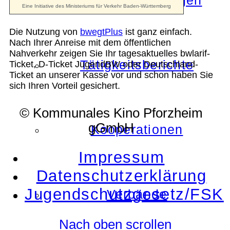
Die Auszeichnungen
Die Nutzung von
bwegtPlus
ist ganz einfach.
Nach Ihrer Anreise mit dem öffentlichen
Nahverkehr zeigen Sie Ihr tagesaktuelles bwlarif-
Tätigkeitsberichte
Ticket, D-Ticket JugendBW oder Deutschland-
Ticket an unserer Kasse vor und schon haben Sie
sich Ihren Vorteil gesichert.
© Kommunales Kino Pforzheim
gGmbH
Kooperationen
Impressum
Datenschutzerklärung
Jugendschutzgesetz/FSK
Verbände
Nach oben scrollen