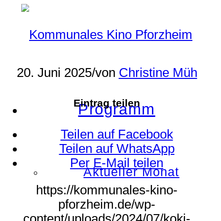
20. Juni 2025
/
von
Christine Müh
Eintrag teilen
Programm
Teilen auf Facebook
Teilen auf WhatsApp
Per E-Mail teilen
Aktueller Monat
https://kommunales-kino-
pforzheim.de/wp-
content/uploads/2024/07/koki-