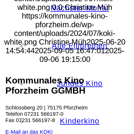
white.png
0
0
Christine Müh
Nächster Monat
https://kommunales-kino-
pforzheim.de/wp-
content/uploads/2024/07/koki-
white.png
Christine Müh
2025-06-20
Alle Filmreihen
14:54:44
2025-09-05 16:47:01
2025-
09-06 19:15:00
Kommunales Kino
Junges Kino
Pforzheim GGMBH
Schlossberg 20 | 75175 Pforzheim
Telefon 07231 566197-0
Kinderkino
Fax 07231 566197-8
E-Mail an das KOKI