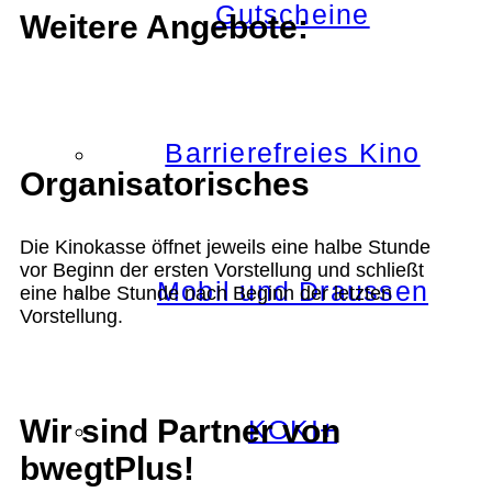
Gutscheine
Weitere Angebote:
Barrierefreies Kino
Organisatorisches
Die Kinokasse öffnet jeweils eine halbe Stunde
vor Beginn der ersten Vorstellung und schließt
Mobil und Draussen
eine halbe Stunde nach Beginn der letzten
Vorstellung.
Wir sind Partner von
KOKI+
bwegtPlus!