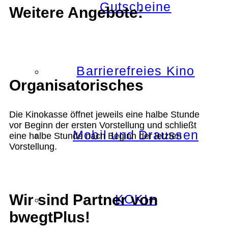
Gutscheine
Weitere Angebote:
Barrierefreies Kino
Organisatorisches
Die Kinokasse öffnet jeweils eine halbe Stunde
vor Beginn der ersten Vorstellung und schließt
Mobil und Draussen
eine halbe Stunde nach Beginn der letzten
Vorstellung.
Wir sind Partner von
KOKI+
bwegtPlus!