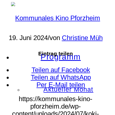
19. Juni 2024
/
von
Christine Müh
Eintrag teilen
Programm
Teilen auf Facebook
Teilen auf WhatsApp
Per E-Mail teilen
Aktueller Monat
https://kommunales-kino-
pforzheim.de/wp-
content/uploads/2024/07/koki-