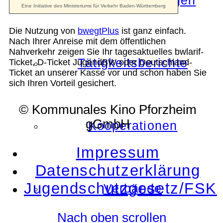
Die Auszeichnungen
Die Nutzung von
bwegtPlus
ist ganz einfach.
Nach Ihrer Anreise mit dem öffentlichen
Nahverkehr zeigen Sie Ihr tagesaktuelles bwlarif-
Tätigkeitsberichte
Ticket, D-Ticket JugendBW oder Deutschland-
Ticket an unserer Kasse vor und schon haben Sie
sich Ihren Vorteil gesichert.
© Kommunales Kino Pforzheim
gGmbH
Kooperationen
Impressum
Datenschutzerklärung
Jugendschutzgesetz/FSK
Verbände
Nach oben scrollen