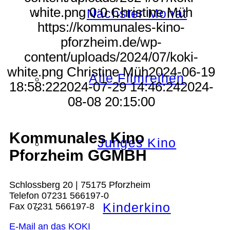
white.png
0
0
Christine Müh
Nächster Monat
https://kommunales-kino-
pforzheim.de/wp-
content/uploads/2024/07/koki-
white.png
Christine Müh
2024-06-19
Alle Filmreihen
18:58:22
2024-07-29 14:46:24
2024-
08-08 20:15:00
Kommunales Kino
Junges Kino
Pforzheim GGMBH
Schlossberg 20 | 75175 Pforzheim
Telefon 07231 566197-0
Kinderkino
Fax 07231 566197-8
E-Mail an das KOKI