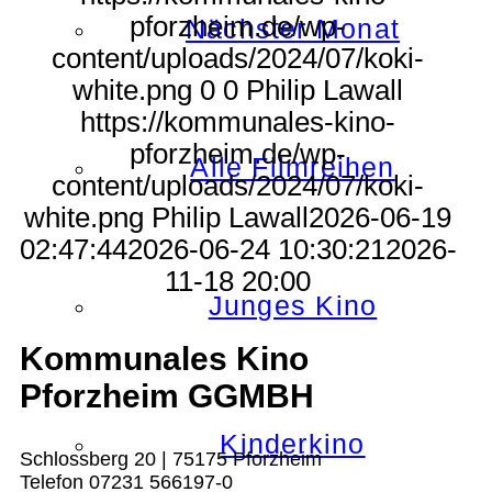
pforzheim.de/wp-
Nächster Monat
content/uploads/2024/07/koki-
white.png
0
0
Philip Lawall
https://kommunales-kino-
pforzheim.de/wp-
Alle Filmreihen
content/uploads/2024/07/koki-
white.png
Philip Lawall
2026-06-19
02:47:44
2026-06-24 10:30:21
2026-
11-18 20:00
Junges Kino
Kommunales Kino
Pforzheim GGMBH
Kinderkino
Schlossberg 20 | 75175 Pforzheim
Telefon 07231 566197-0