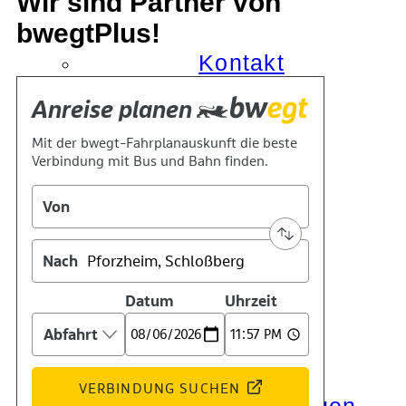
Wir sind Partner von
bwegtPlus!
Kontakt
Kino
Das Team