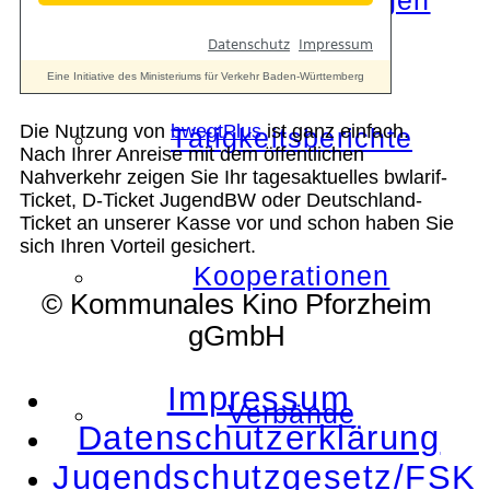
Die Auszeichnungen
Die Nutzung von
bwegtPlus
ist ganz einfach.
Tätigkeitsberichte
Nach Ihrer Anreise mit dem öffentlichen
Nahverkehr zeigen Sie Ihr tagesaktuelles bwlarif-
Ticket, D-Ticket JugendBW oder Deutschland-
Ticket an unserer Kasse vor und schon haben Sie
sich Ihren Vorteil gesichert.
Kooperationen
© Kommunales Kino Pforzheim
gGmbH
Impressum
Verbände
Datenschutzerklärung
Jugendschutzgesetz/FSK