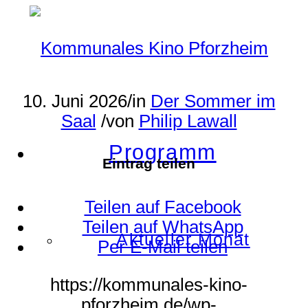
10. Juni 2026
/
in
Der Sommer im
Saal
/
von
Philip Lawall
Programm
Eintrag teilen
Teilen auf Facebook
Teilen auf WhatsApp
Aktueller Monat
Per E-Mail teilen
https://kommunales-kino-
pforzheim.de/wp-