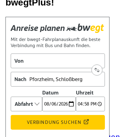
bwegtPlus!
Kontakt
Kino
Das Team