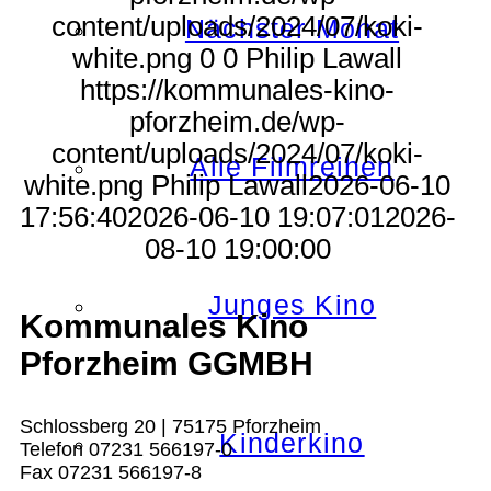
content/uploads/2024/07/koki-
Nächster Monat
white.png
0
0
Philip Lawall
https://kommunales-kino-
pforzheim.de/wp-
content/uploads/2024/07/koki-
Alle Filmreihen
white.png
Philip Lawall
2026-06-10
17:56:40
2026-06-10 19:07:01
2026-
08-10 19:00:00
Junges Kino
Kommunales Kino
Pforzheim GGMBH
Schlossberg 20 | 75175 Pforzheim
Kinderkino
Telefon 07231 566197-0
Fax 07231 566197-8