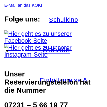
E-Mail an das KOKI
Folge uns:
Schulkino
Service
Unser
Eintrittspreise &
Reservierungstelefon hat
die Nummer
07231 – 5 66 19 77