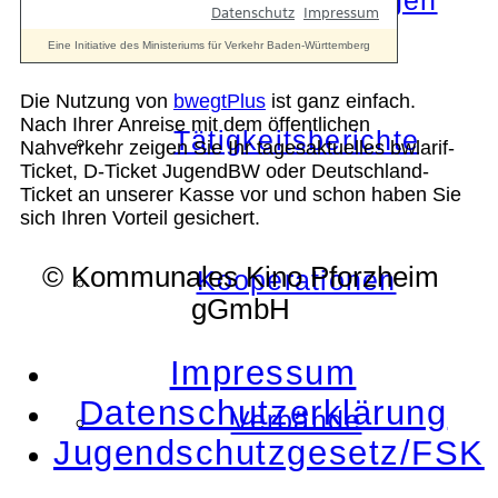
Die Auszeichnungen
Die Nutzung von
bwegtPlus
ist ganz einfach.
Nach Ihrer Anreise mit dem öffentlichen
Tätigkeitsberichte
Nahverkehr zeigen Sie Ihr tagesaktuelles bwlarif-
Ticket, D-Ticket JugendBW oder Deutschland-
Ticket an unserer Kasse vor und schon haben Sie
sich Ihren Vorteil gesichert.
© Kommunales Kino Pforzheim
Kooperationen
gGmbH
Impressum
Datenschutzerklärung
Verbände
Jugendschutzgesetz/FSK