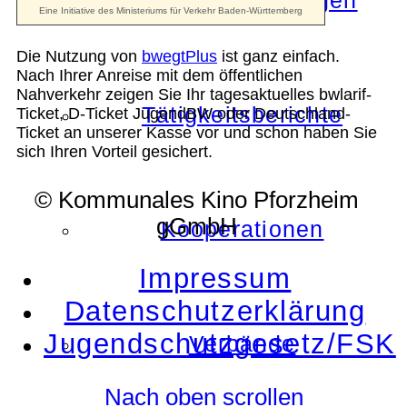
Die Auszeichnungen
Die Nutzung von
bwegtPlus
ist ganz einfach.
Nach Ihrer Anreise mit dem öffentlichen
Nahverkehr zeigen Sie Ihr tagesaktuelles bwlarif-
Tätigkeitsberichte
Ticket, D-Ticket JugendBW oder Deutschland-
Ticket an unserer Kasse vor und schon haben Sie
sich Ihren Vorteil gesichert.
© Kommunales Kino Pforzheim
gGmbH
Kooperationen
Impressum
Datenschutzerklärung
Jugendschutzgesetz/FSK
Verbände
Nach oben scrollen