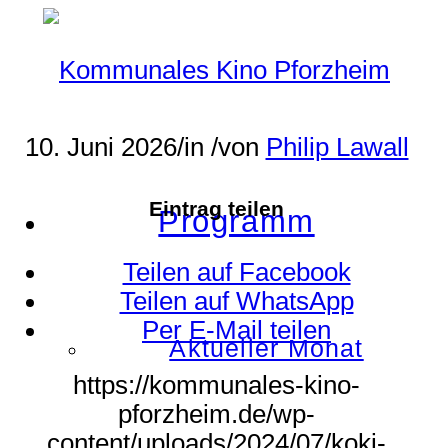
10. Juni 2026
/
in
/
von
Philip Lawall
Eintrag teilen
Programm
Teilen auf Facebook
Teilen auf WhatsApp
Per E-Mail teilen
Aktueller Monat
https://kommunales-kino-
pforzheim.de/wp-
content/uploads/2024/07/koki-