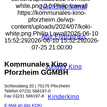
white.png
0
0
Philip Lawall
Nächster Monat
https://kommunales-kino-
pforzheim.de/wp-
content/uploads/2024/07/koki-
white.png
Philip Lawall
2026-06-10
Alle Filmreihen
15:52:29
2026-06-10 15:52:29
2026-
07-25 21:00:00
Kommunales Kino
Junges Kino
Pforzheim GGMBH
Schlossberg 20 | 75175 Pforzheim
Telefon 07231 566197-0
Kinderkino
Fax 07231 566197-8
E-Mail an das KOKI