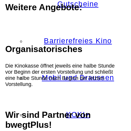
Gutscheine
Weitere Angebote:
Barrierefreies Kino
Organisatorisches
Die Kinokasse öffnet jeweils eine halbe Stunde
vor Beginn der ersten Vorstellung und schließt
Mobil und Draussen
eine halbe Stunde nach Beginn der letzten
Vorstellung.
Wir sind Partner von
KOKI+
bwegtPlus!