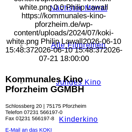
white.png
0
0
Philip Lawall
Nächster Monat
https://kommunales-kino-
pforzheim.de/wp-
content/uploads/2024/07/koki-
white.png
Philip Lawall
2026-06-10
Alle Filmreihen
15:48:37
2026-06-10 15:48:37
2026-
07-21 18:00:00
Kommunales Kino
Junges Kino
Pforzheim GGMBH
Schlossberg 20 | 75175 Pforzheim
Telefon 07231 566197-0
Kinderkino
Fax 07231 566197-8
E-Mail an das KOKI