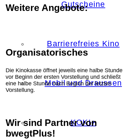
Gutscheine
Weitere Angebote:
Barrierefreies Kino
Organisatorisches
Die Kinokasse öffnet jeweils eine halbe Stunde
vor Beginn der ersten Vorstellung und schließt
Mobil und Draussen
eine halbe Stunde nach Beginn der letzten
Vorstellung.
Wir sind Partner von
KOKI+
bwegtPlus!