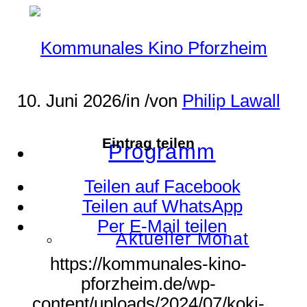
10. Juni 2026
/
in
/
von
Philip Lawall
Eintrag teilen
Programm
Teilen auf Facebook
Teilen auf WhatsApp
Per E-Mail teilen
Aktueller Monat
https://kommunales-kino-
pforzheim.de/wp-
content/uploads/2024/07/koki-