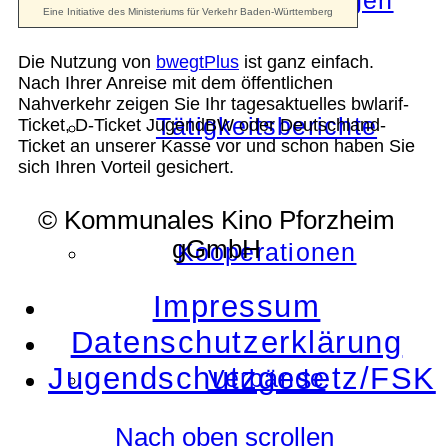
Die Auszeichnungen
Die Nutzung von
bwegtPlus
ist ganz einfach.
Nach Ihrer Anreise mit dem öffentlichen
Nahverkehr zeigen Sie Ihr tagesaktuelles bwlarif-
Tätigkeitsberichte
Ticket, D-Ticket JugendBW oder Deutschland-
Ticket an unserer Kasse vor und schon haben Sie
sich Ihren Vorteil gesichert.
© Kommunales Kino Pforzheim
gGmbH
Kooperationen
Impressum
Datenschutzerklärung
Jugendschutzgesetz/FSK
Verbände
Nach oben scrollen