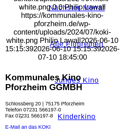
white.png
0
0
Philip Lawall
Nächster Monat
https://kommunales-kino-
pforzheim.de/wp-
content/uploads/2024/07/koki-
white.png
Philip Lawall
2026-06-10
Alle Filmreihen
15:15:39
2026-06-10 15:15:39
2026-
07-10 18:45:00
Kommunales Kino
Junges Kino
Pforzheim GGMBH
Schlossberg 20 | 75175 Pforzheim
Telefon 07231 566197-0
Kinderkino
Fax 07231 566197-8
E-Mail an das KOKI