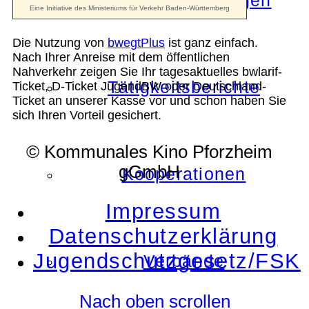
Die Auszeichnungen
Die Nutzung von
bwegtPlus
ist ganz einfach.
Nach Ihrer Anreise mit dem öffentlichen
Nahverkehr zeigen Sie Ihr tagesaktuelles bwlarif-
Tätigkeitsberichte
Ticket, D-Ticket JugendBW oder Deutschland-
Ticket an unserer Kasse vor und schon haben Sie
sich Ihren Vorteil gesichert.
© Kommunales Kino Pforzheim
gGmbH
Kooperationen
Impressum
Datenschutzerklärung
Jugendschutzgesetz/FSK
Verbände
Nach oben scrollen