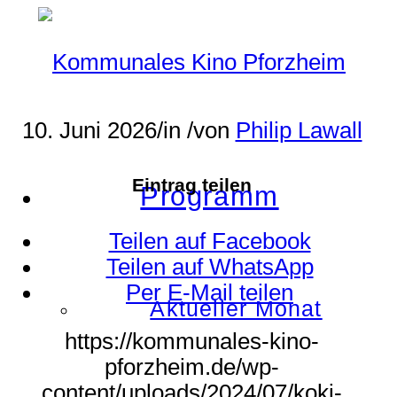
10. Juni 2026
/
in
/
von
Philip Lawall
Eintrag teilen
Programm
Teilen auf Facebook
Teilen auf WhatsApp
Per E-Mail teilen
Aktueller Monat
https://kommunales-kino-
pforzheim.de/wp-
content/uploads/2024/07/koki-