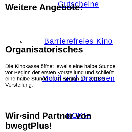
Gutscheine
Weitere Angebote:
Barrierefreies Kino
Organisatorisches
Die Kinokasse öffnet jeweils eine halbe Stunde
vor Beginn der ersten Vorstellung und schließt
Mobil und Draussen
eine halbe Stunde nach Beginn der letzten
Vorstellung.
Wir sind Partner von
KOKI+
bwegtPlus!