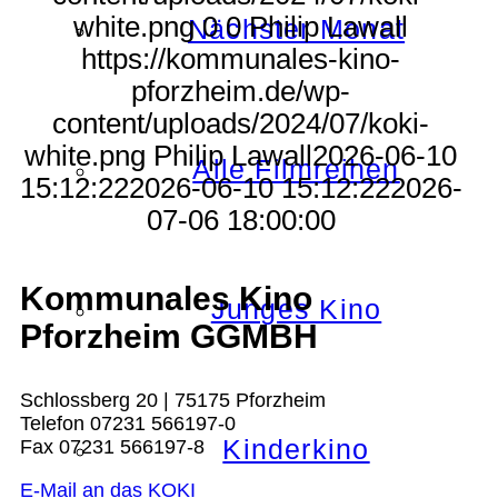
white.png
0
0
Philip Lawall
Nächster Monat
https://kommunales-kino-
pforzheim.de/wp-
content/uploads/2024/07/koki-
white.png
Philip Lawall
2026-06-10
Alle Filmreihen
15:12:22
2026-06-10 15:12:22
2026-
07-06 18:00:00
Kommunales Kino
Junges Kino
Pforzheim GGMBH
Schlossberg 20 | 75175 Pforzheim
Telefon 07231 566197-0
Kinderkino
Fax 07231 566197-8
E-Mail an das KOKI