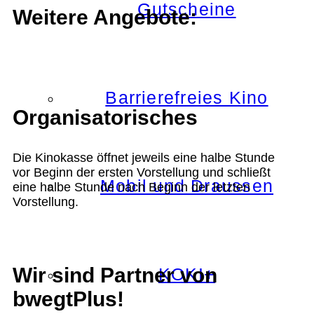
Gutscheine
Weitere Angebote:
Barrierefreies Kino
Organisatorisches
Die Kinokasse öffnet jeweils eine halbe Stunde
vor Beginn der ersten Vorstellung und schließt
Mobil und Draussen
eine halbe Stunde nach Beginn der letzten
Vorstellung.
Wir sind Partner von
KOKI+
bwegtPlus!