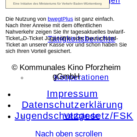
Die Auszeichnungen
Die Nutzung von
bwegtPlus
ist ganz einfach.
Nach Ihrer Anreise mit dem öffentlichen
Nahverkehr zeigen Sie Ihr tagesaktuelles bwlarif-
Tätigkeitsberichte
Ticket, D-Ticket JugendBW oder Deutschland-
Ticket an unserer Kasse vor und schon haben Sie
sich Ihren Vorteil gesichert.
© Kommunales Kino Pforzheim
gGmbH
Kooperationen
Impressum
Datenschutzerklärung
Jugendschutzgesetz/FSK
Verbände
Nach oben scrollen