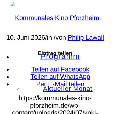
10. Juni 2026
/
in
/
von
Philip Lawall
Eintrag teilen
Programm
Teilen auf Facebook
Teilen auf WhatsApp
Per E-Mail teilen
Aktueller Monat
https://kommunales-kino-
pforzheim.de/wp-
content/uploads/2024/07/koki-