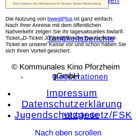
Die Auszeichnungen
Die Nutzung von
bwegtPlus
ist ganz einfach.
Nach Ihrer Anreise mit dem öffentlichen
Nahverkehr zeigen Sie Ihr tagesaktuelles bwlarif-
Tätigkeitsberichte
Ticket, D-Ticket JugendBW oder Deutschland-
Ticket an unserer Kasse vor und schon haben Sie
sich Ihren Vorteil gesichert.
© Kommunales Kino Pforzheim
gGmbH
Kooperationen
Impressum
Datenschutzerklärung
Jugendschutzgesetz/FSK
Verbände
Nach oben scrollen