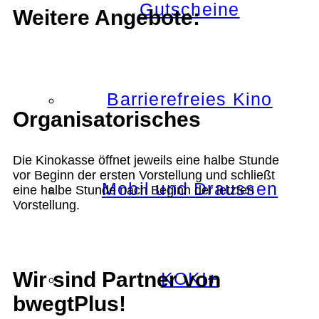
Gutscheine
Weitere Angebote:
Barrierefreies Kino
Organisatorisches
Die Kinokasse öffnet jeweils eine halbe Stunde
vor Beginn der ersten Vorstellung und schließt
Mobil und Draussen
eine halbe Stunde nach Beginn der letzten
Vorstellung.
Wir sind Partner von
KOKI+
bwegtPlus!