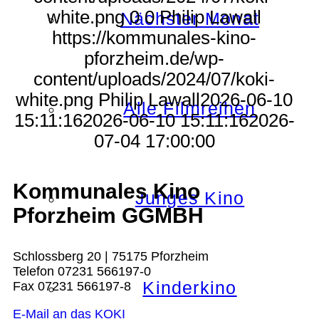
white.png
0
0
Philip Lawall
Nächster Monat
https://kommunales-kino-
pforzheim.de/wp-
content/uploads/2024/07/koki-
white.png
Philip Lawall
2026-06-10
Alle Filmreihen
15:11:16
2026-06-10 15:11:16
2026-
07-04 17:00:00
Kommunales Kino
Junges Kino
Pforzheim GGMBH
Schlossberg 20 | 75175 Pforzheim
Telefon 07231 566197-0
Kinderkino
Fax 07231 566197-8
E-Mail an das KOKI