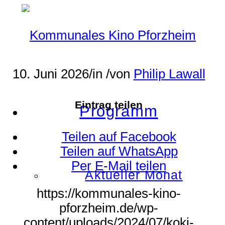
10. Juni 2026
/
in
/
von
Philip Lawall
Eintrag teilen
Programm
Teilen auf Facebook
Teilen auf WhatsApp
Per E-Mail teilen
Aktueller Monat
https://kommunales-kino-
pforzheim.de/wp-
content/uploads/2024/07/koki-