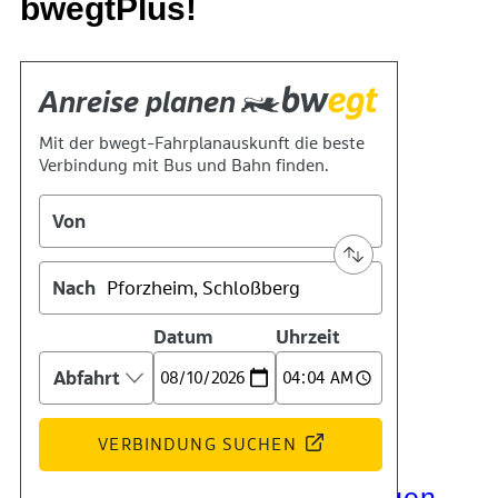
bwegtPlus!
Kontakt
Kino
Das Team