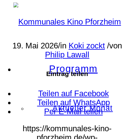
19. Mai 2026
/
in
Koki zockt
/
von
Philip Lawall
Programm
Eintrag teilen
Teilen auf Facebook
Teilen auf WhatsApp
Aktueller Monat
Per E-Mail teilen
https://kommunales-kino-
pforzheim.de/wp-