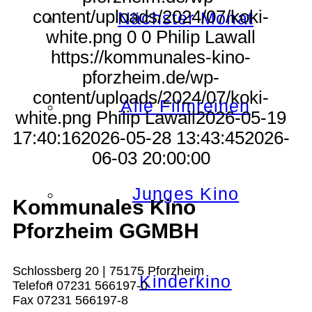
content/uploads/2024/07/koki-
Nächster Monat
white.png
0
0
Philip Lawall
https://kommunales-kino-
pforzheim.de/wp-
content/uploads/2024/07/koki-
Alle Filmreihen
white.png
Philip Lawall
2026-05-19
17:40:16
2026-05-28 13:43:45
2026-
06-03 20:00:00
Junges Kino
Kommunales Kino
Pforzheim GGMBH
Schlossberg 20 | 75175 Pforzheim
Kinderkino
Telefon 07231 566197-0
Fax 07231 566197-8