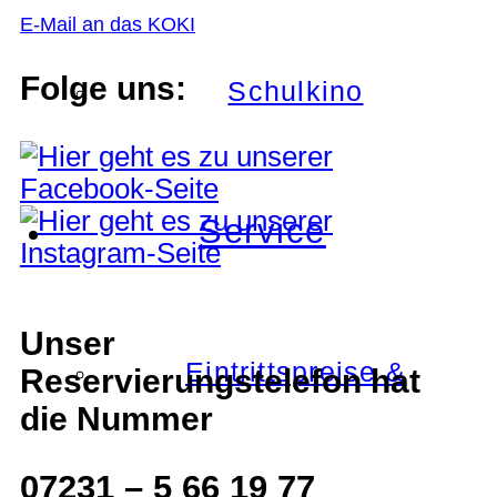
E-Mail an das KOKI
Folge uns:
Schulkino
Service
Unser
Eintrittspreise &
Reservierungstelefon hat
die Nummer
07231 – 5 66 19 77