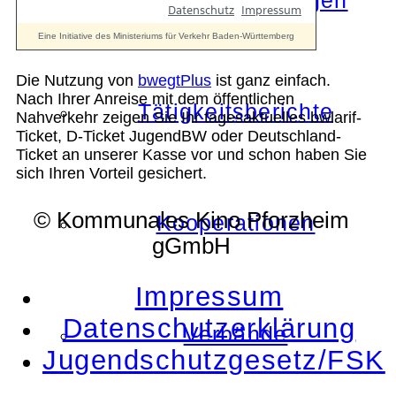
Die Auszeichnungen
Die Nutzung von
bwegtPlus
ist ganz einfach.
Nach Ihrer Anreise mit dem öffentlichen
Tätigkeitsberichte
Nahverkehr zeigen Sie Ihr tagesaktuelles bwlarif-
Ticket, D-Ticket JugendBW oder Deutschland-
Ticket an unserer Kasse vor und schon haben Sie
sich Ihren Vorteil gesichert.
© Kommunales Kino Pforzheim
Kooperationen
gGmbH
Impressum
Datenschutzerklärung
Verbände
Jugendschutzgesetz/FSK