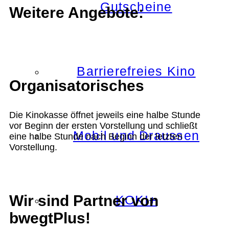
Gutscheine
Weitere Angebote:
Barrierefreies Kino
Organisatorisches
Die Kinokasse öffnet jeweils eine halbe Stunde
vor Beginn der ersten Vorstellung und schließt
Mobil und Draussen
eine halbe Stunde nach Beginn der letzten
Vorstellung.
Wir sind Partner von
KOKI+
bwegtPlus!