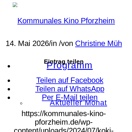
14. Mai 2026
/
in
/
von
Christine Müh
Eintrag teilen
Programm
Teilen auf Facebook
Teilen auf WhatsApp
Per E-Mail teilen
Aktueller Monat
https://kommunales-kino-
pforzheim.de/wp-
content/uploads/2024/07/koki-