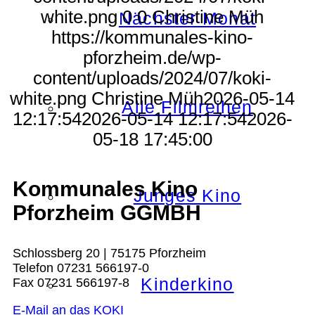
white.png
0
0
Christine Müh
Nächster Monat
https://kommunales-kino-
pforzheim.de/wp-
content/uploads/2024/07/koki-
white.png
Christine Müh
2026-05-14
Alle Filmreihen
12:17:54
2026-05-14 12:17:54
2026-
05-18 17:45:00
Kommunales Kino
Junges Kino
Pforzheim GGMBH
Schlossberg 20 | 75175 Pforzheim
Telefon 07231 566197-0
Kinderkino
Fax 07231 566197-8
E-Mail an das KOKI