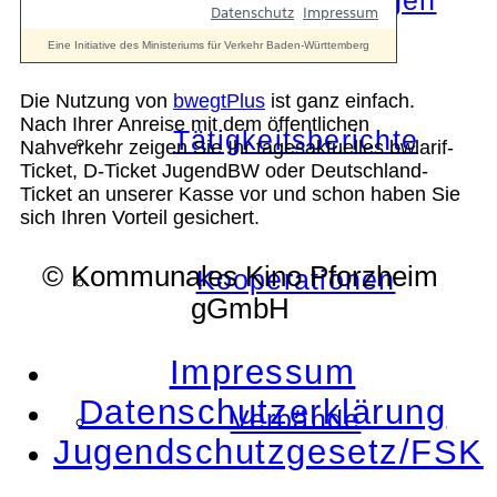
Die Auszeichnungen
Die Nutzung von
bwegtPlus
ist ganz einfach.
Nach Ihrer Anreise mit dem öffentlichen
Tätigkeitsberichte
Nahverkehr zeigen Sie Ihr tagesaktuelles bwlarif-
Ticket, D-Ticket JugendBW oder Deutschland-
Ticket an unserer Kasse vor und schon haben Sie
sich Ihren Vorteil gesichert.
© Kommunales Kino Pforzheim
Kooperationen
gGmbH
Impressum
Datenschutzerklärung
Verbände
Jugendschutzgesetz/FSK