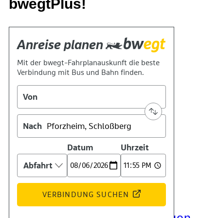
bwegtPlus!
Kontakt
Kino
Das Team