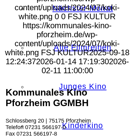
content/uploads/2024/07/koki-
Nächster Monat
white.png
0
0
FSJ KULTUR
https://kommunales-kino-
pforzheim.de/wp-
content/uploads/2024/07/koki-
Alle Filmreihen
white.png
FSJ KULTUR
2025-09-18
12:24:37
2026-01-14 17:19:30
2026-
02-11 11:00:00
Junges Kino
Kommunales Kino
Pforzheim GGMBH
Schlossberg 20 | 75175 Pforzheim
Kinderkino
Telefon 07231 566197-0
Fax 07231 566197-8