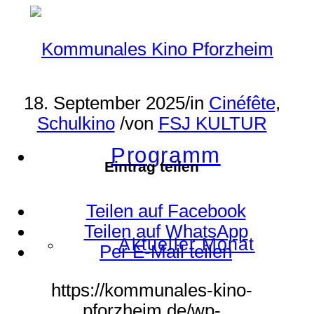
18. September 2025
/
in
Cinéfête
,
Schulkino
/
von
FSJ KULTUR
Programm
Eintrag teilen
Teilen auf Facebook
Teilen auf WhatsApp
Aktueller Monat
Per E-Mail teilen
https://kommunales-kino-
pforzheim.de/wp-