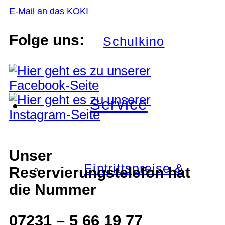
E-Mail an das KOKI
Folge uns:
Schulkino
Service
Unser
Eintrittspreise &
Reservierungstelefon hat
die Nummer
07231 – 5 66 19 77