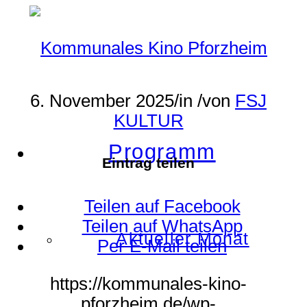
6. November 2025
/
in
/
von
FSJ
KULTUR
Programm
Eintrag teilen
Teilen auf Facebook
Teilen auf WhatsApp
Aktueller Monat
Per E-Mail teilen
https://kommunales-kino-
pforzheim.de/wp-