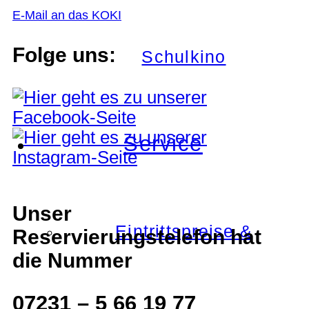
E-Mail an das KOKI
Folge uns:
Schulkino
Service
Unser
Eintrittspreise &
Reservierungstelefon hat
die Nummer
07231 – 5 66 19 77