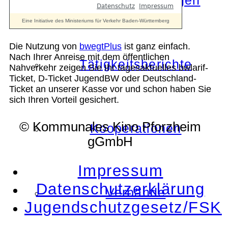
Die Auszeichnungen
Die Nutzung von
bwegtPlus
ist ganz einfach.
Nach Ihrer Anreise mit dem öffentlichen
Tätigkeitsberichte
Nahverkehr zeigen Sie Ihr tagesaktuelles bwlarif-
Ticket, D-Ticket JugendBW oder Deutschland-
Ticket an unserer Kasse vor und schon haben Sie
sich Ihren Vorteil gesichert.
© Kommunales Kino Pforzheim
Kooperationen
gGmbH
Impressum
Datenschutzerklärung
Verbände
Jugendschutzgesetz/FSK