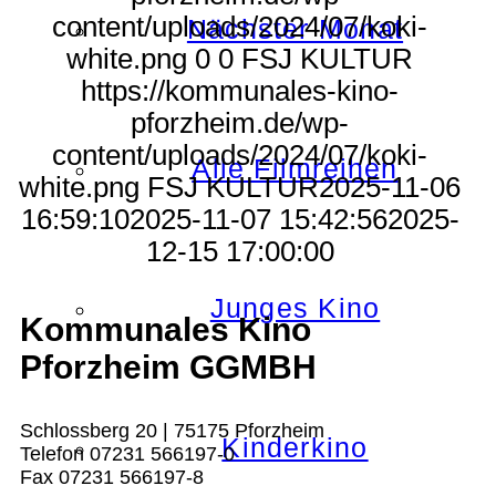
content/uploads/2024/07/koki-
Nächster Monat
white.png
0
0
FSJ KULTUR
https://kommunales-kino-
pforzheim.de/wp-
content/uploads/2024/07/koki-
Alle Filmreihen
white.png
FSJ KULTUR
2025-11-06
16:59:10
2025-11-07 15:42:56
2025-
12-15 17:00:00
Junges Kino
Kommunales Kino
Pforzheim GGMBH
Schlossberg 20 | 75175 Pforzheim
Kinderkino
Telefon 07231 566197-0
Fax 07231 566197-8