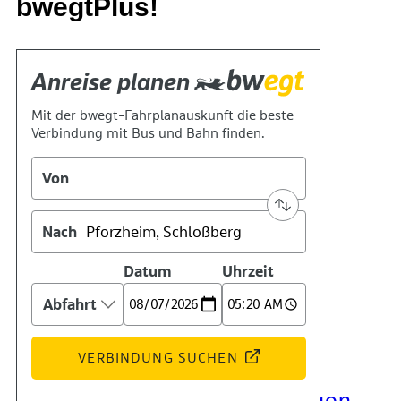
bwegtPlus!
Kontakt
Kino
Das Team