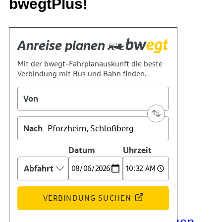
bwegtPlus!
Kontakt
Kino
Das Team