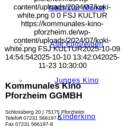
content/uploads/2024/07/koki-
Nächster Monat
white.png
0
0
FSJ KULTUR
https://kommunales-kino-
pforzheim.de/wp-
content/uploads/2024/07/koki-
Alle Filmreihen
white.png
FSJ KULTUR
2025-10-09
14:54:54
2025-10-10 13:42:04
2025-
11-23 10:30:00
Junges Kino
Kommunales Kino
Pforzheim GGMBH
Schlossberg 20 | 75175 Pforzheim
Kinderkino
Telefon 07231 566197-0
Fax 07231 566197-8