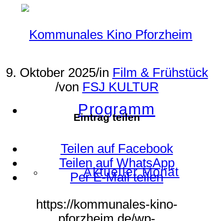
9. Oktober 2025
/
in
Film & Frühstück
/
von
FSJ KULTUR
Programm
Eintrag teilen
Teilen auf Facebook
Teilen auf WhatsApp
Aktueller Monat
Per E-Mail teilen
https://kommunales-kino-
pforzheim.de/wp-