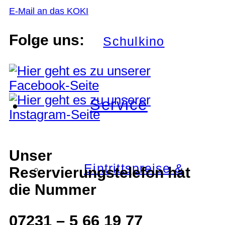
E-Mail an das KOKI
Folge uns:
Schulkino
Service
Unser
Eintrittspreise &
Reservierungstelefon hat
die Nummer
07231 – 5 66 19 77