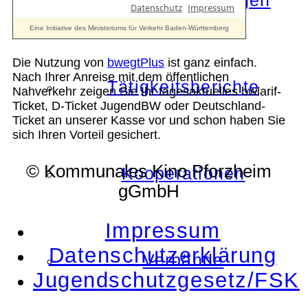
Die Auszeichnungen
Die Nutzung von
bwegtPlus
ist ganz einfach.
Nach Ihrer Anreise mit dem öffentlichen
Tätigkeitsberichte
Nahverkehr zeigen Sie Ihr tagesaktuelles bwlarif-
Ticket, D-Ticket JugendBW oder Deutschland-
Ticket an unserer Kasse vor und schon haben Sie
sich Ihren Vorteil gesichert.
© Kommunales Kino Pforzheim
Kooperationen
gGmbH
Impressum
Datenschutzerklärung
Verbände
Jugendschutzgesetz/FSK