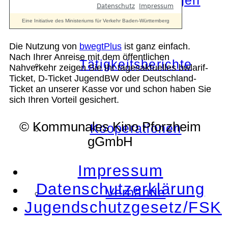
Die Auszeichnungen
Die Nutzung von
bwegtPlus
ist ganz einfach.
Nach Ihrer Anreise mit dem öffentlichen
Tätigkeitsberichte
Nahverkehr zeigen Sie Ihr tagesaktuelles bwlarif-
Ticket, D-Ticket JugendBW oder Deutschland-
Ticket an unserer Kasse vor und schon haben Sie
sich Ihren Vorteil gesichert.
© Kommunales Kino Pforzheim
Kooperationen
gGmbH
Impressum
Datenschutzerklärung
Verbände
Jugendschutzgesetz/FSK