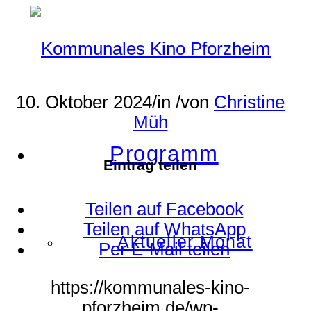
10. Oktober 2024
/
in
/
von
Christine
Müh
Programm
Eintrag teilen
Teilen auf Facebook
Teilen auf WhatsApp
Aktueller Monat
Per E-Mail teilen
https://kommunales-kino-
pforzheim.de/wp-