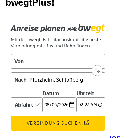
bwegtPlus!
Kontakt
Kino
Das Team