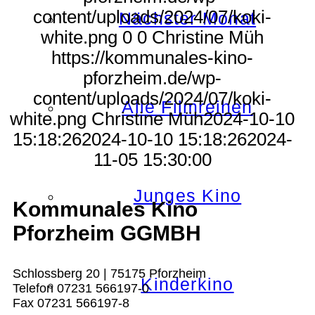
content/uploads/2024/07/koki-
Nächster Monat
white.png
0
0
Christine Müh
https://kommunales-kino-
pforzheim.de/wp-
content/uploads/2024/07/koki-
Alle Filmreihen
white.png
Christine Müh
2024-10-10
15:18:26
2024-10-10 15:18:26
2024-
11-05 15:30:00
Junges Kino
Kommunales Kino
Pforzheim GGMBH
Schlossberg 20 | 75175 Pforzheim
Kinderkino
Telefon 07231 566197-0
Fax 07231 566197-8