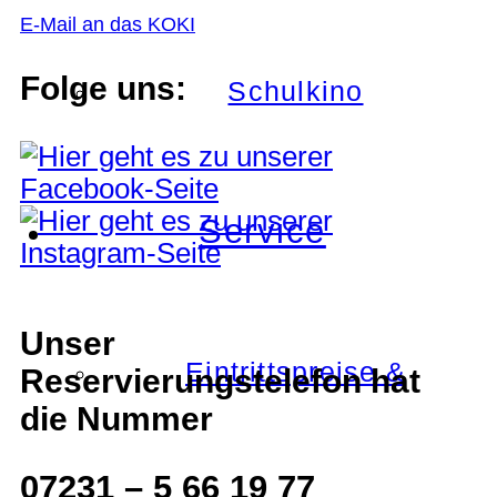
E-Mail an das KOKI
Folge uns:
Schulkino
Service
Unser
Eintrittspreise &
Reservierungstelefon hat
die Nummer
07231 – 5 66 19 77