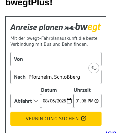
bwegtPlus!
Kontakt
Kino
Das Team