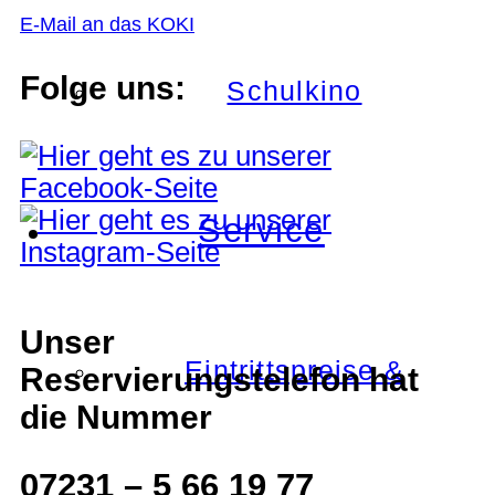
E-Mail an das KOKI
Folge uns:
Schulkino
Service
Unser
Eintrittspreise &
Reservierungstelefon hat
die Nummer
07231 – 5 66 19 77