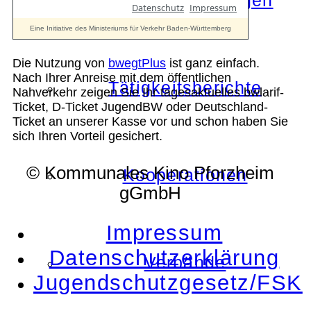
Die Auszeichnungen
Die Nutzung von
bwegtPlus
ist ganz einfach.
Nach Ihrer Anreise mit dem öffentlichen
Tätigkeitsberichte
Nahverkehr zeigen Sie Ihr tagesaktuelles bwlarif-
Ticket, D-Ticket JugendBW oder Deutschland-
Ticket an unserer Kasse vor und schon haben Sie
sich Ihren Vorteil gesichert.
© Kommunales Kino Pforzheim
Kooperationen
gGmbH
Impressum
Datenschutzerklärung
Verbände
Jugendschutzgesetz/FSK