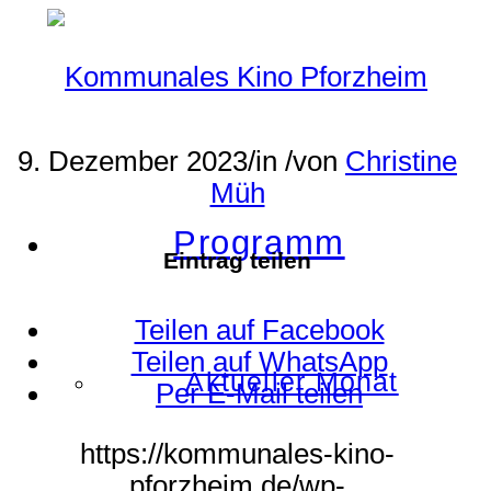
9. Dezember 2023
/
in
/
von
Christine
Müh
Programm
Eintrag teilen
Teilen auf Facebook
Teilen auf WhatsApp
Aktueller Monat
Per E-Mail teilen
https://kommunales-kino-
pforzheim.de/wp-