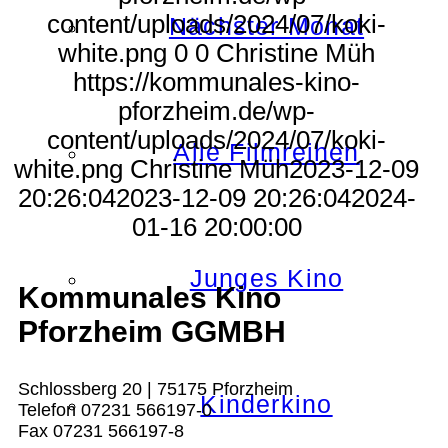
content/uploads/2024/07/koki-
Nächster Monat
white.png
0
0
Christine Müh
https://kommunales-kino-
pforzheim.de/wp-
content/uploads/2024/07/koki-
Alle Filmreihen
white.png
Christine Müh
2023-12-09
20:26:04
2023-12-09 20:26:04
2024-
01-16 20:00:00
Junges Kino
Kommunales Kino
Pforzheim GGMBH
Schlossberg 20 | 75175 Pforzheim
Kinderkino
Telefon 07231 566197-0
Fax 07231 566197-8