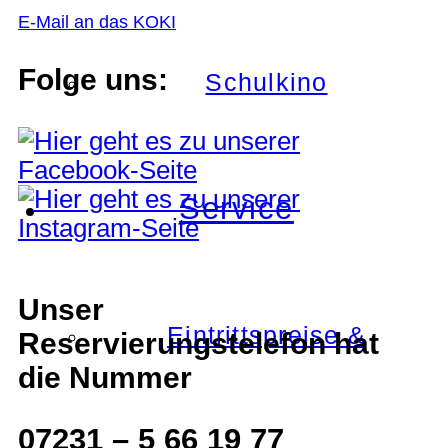
E-Mail an das KOKI
Folge uns:
Schulkino
Service
Unser
Eintrittspreise &
Reservierungstelefon hat
die Nummer
07231 – 5 66 19 77