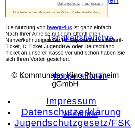
Die Auszeichnungen
Die Nutzung von
bwegtPlus
ist ganz einfach.
Nach Ihrer Anreise mit dem öffentlichen
Tätigkeitsberichte
Nahverkehr zeigen Sie Ihr tagesaktuelles bwlarif-
Ticket, D-Ticket JugendBW oder Deutschland-
Ticket an unserer Kasse vor und schon haben Sie
sich Ihren Vorteil gesichert.
© Kommunales Kino Pforzheim
Kooperationen
gGmbH
Impressum
Datenschutzerklärung
Verbände
Jugendschutzgesetz/FSK