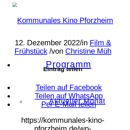
12. Dezember 2022
/
in
Film &
Frühstück
/
von
Christine Müh
Programm
Eintrag teilen
Teilen auf Facebook
Teilen auf WhatsApp
Aktueller Monat
Per E-Mail teilen
https://kommunales-kino-
pforzheim.de/wp-