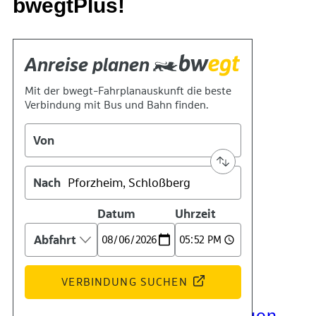
bwegtPlus!
Kontakt
Kino
Das Team