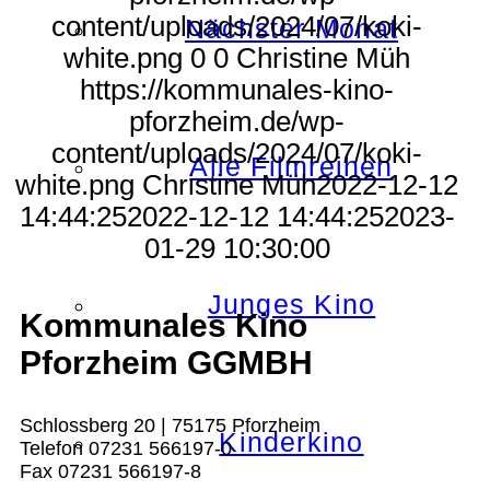
content/uploads/2024/07/koki-
Nächster Monat
white.png
0
0
Christine Müh
https://kommunales-kino-
pforzheim.de/wp-
content/uploads/2024/07/koki-
Alle Filmreihen
white.png
Christine Müh
2022-12-12
14:44:25
2022-12-12 14:44:25
2023-
01-29 10:30:00
Junges Kino
Kommunales Kino
Pforzheim GGMBH
Schlossberg 20 | 75175 Pforzheim
Kinderkino
Telefon 07231 566197-0
Fax 07231 566197-8