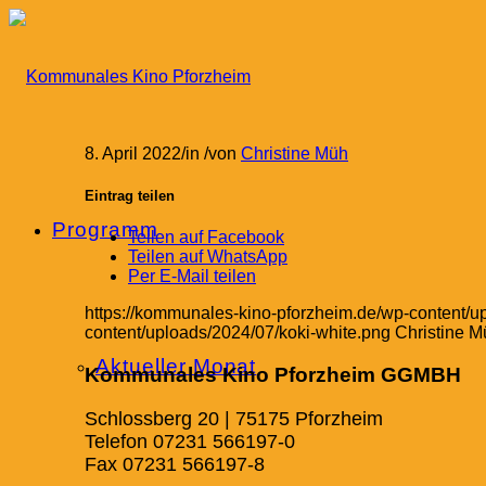
8. April 2022
/
in
/
von
Christine Müh
Eintrag teilen
Programm
Teilen auf Facebook
Teilen auf WhatsApp
Per E-Mail teilen
https://kommunales-kino-pforzheim.de/wp-content/u
content/uploads/2024/07/koki-white.png
Christine M
Aktueller Monat
Kommunales Kino Pforzheim GGMBH
Schlossberg 20 | 75175 Pforzheim
Telefon 07231 566197-0
Fax 07231 566197-8