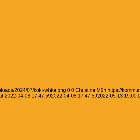
ploads/2024/07/koki-white.png
0
0
Christine Müh
https://kommu
üh
2022-04-08 17:47:59
2022-04-08 17:47:59
2022-05-13 19:00: