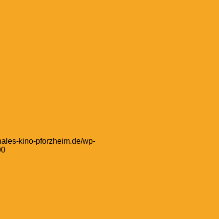
nales-kino-pforzheim.de/wp-
00