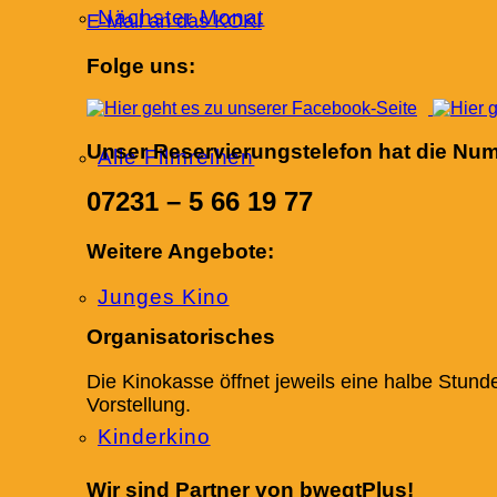
Nächster Monat
E-Mail an das KOKI
Folge uns:
Unser Reservierungstelefon hat die Nu
Alle Filmreihen
07231 – 5 66 19 77
Weitere Angebote:
Junges Kino
Organisatorisches
Die Kinokasse öffnet jeweils eine halbe Stund
Vorstellung.
Kinderkino
Wir sind Partner von bwegtPlus!