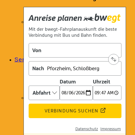
Schulkino
Service
Eintrittspreise & Gutscheine