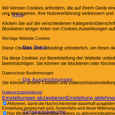
Wir können Cookies anfordern, die auf Ihrem Gerät ei
uns interagieren, Ihre Nutzererfahrung verbessern un
Kino
Klicken Sie auf die verschiedenen Kategorienüberschri
Blockieren einiger Arten von Cookies Auswirkungen auf
Wichtige Website Cookies
Das Team
Diese Cookies sind unbedingt erforderlich, um Ihnen di
Da diese Cookies zur Bereitstellung der Website unbedi
beeinträchtigen. Sie können sie blockieren oder lösch
Datenschutz-Bestimmungen
Die Auszeichnungen
Sie können unsere Cookies und Datenschutzeinstellunge
Datenschutzerklärung
Einstellungen akzeptieren
Einstellung ablehne
Aktivieren, damit die Nachrichtenleiste dauerhaft ausgebl
Einstellung gespeichert wird. Andernfalls wird diese Mitteilu
Tätigkeitsberichte
Hier klicken, um notwendige Cookies zu aktivieren/deaktivi