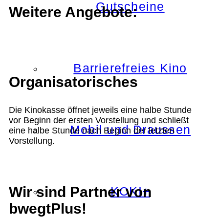
Gutscheine
Weitere Angebote:
Barrierefreies Kino
Organisatorisches
Die Kinokasse öffnet jeweils eine halbe Stunde
vor Beginn der ersten Vorstellung und schließt
Mobil und Draussen
eine halbe Stunde nach Beginn der letzten
Vorstellung.
Wir sind Partner von
KOKI+
bwegtPlus!