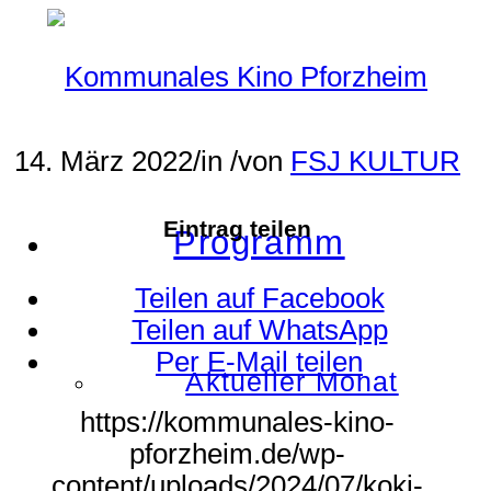
14. März 2022
/
in
/
von
FSJ KULTUR
Eintrag teilen
Programm
Teilen auf Facebook
Teilen auf WhatsApp
Per E-Mail teilen
Aktueller Monat
https://kommunales-kino-
pforzheim.de/wp-
content/uploads/2024/07/koki-