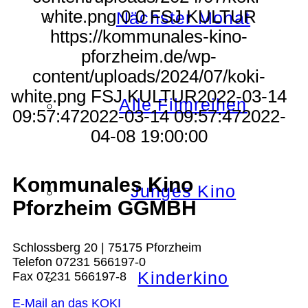
white.png
0
0
FSJ KULTUR
Nächster Monat
https://kommunales-kino-
pforzheim.de/wp-
content/uploads/2024/07/koki-
white.png
FSJ KULTUR
2022-03-14
Alle Filmreihen
09:57:47
2022-03-14 09:57:47
2022-
04-08 19:00:00
Kommunales Kino
Junges Kino
Pforzheim GGMBH
Schlossberg 20 | 75175 Pforzheim
Telefon 07231 566197-0
Kinderkino
Fax 07231 566197-8
E-Mail an das KOKI