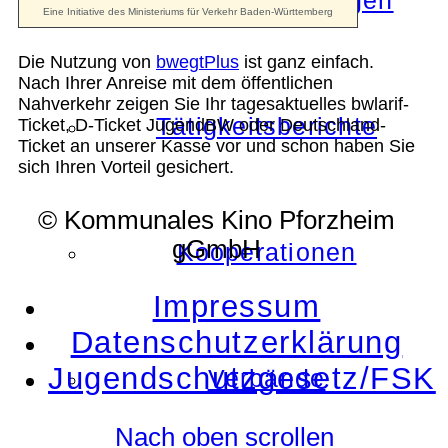
Die Auszeichnungen
Die Nutzung von
bwegtPlus
ist ganz einfach.
Nach Ihrer Anreise mit dem öffentlichen
Nahverkehr zeigen Sie Ihr tagesaktuelles bwlarif-
Tätigkeitsberichte
Ticket, D-Ticket JugendBW oder Deutschland-
Ticket an unserer Kasse vor und schon haben Sie
sich Ihren Vorteil gesichert.
© Kommunales Kino Pforzheim
gGmbH
Kooperationen
Impressum
Datenschutzerklärung
Jugendschutzgesetz/FSK
Verbände
Nach oben scrollen