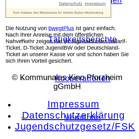
Die Auszeichnungen
Die Nutzung von
bwegtPlus
ist ganz einfach.
Nach Ihrer Anreise mit dem öffentlichen
Tätigkeitsberichte
Nahverkehr zeigen Sie Ihr tagesaktuelles bwlarif-
Ticket, D-Ticket JugendBW oder Deutschland-
Ticket an unserer Kasse vor und schon haben Sie
sich Ihren Vorteil gesichert.
© Kommunales Kino Pforzheim
Kooperationen
gGmbH
Impressum
Datenschutzerklärung
Verbände
Jugendschutzgesetz/FSK