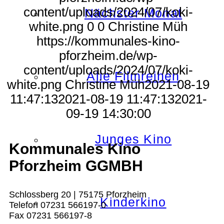
content/uploads/2024/07/koki-
Nächster Monat
white.png
0
0
Christine Müh
https://kommunales-kino-
pforzheim.de/wp-
content/uploads/2024/07/koki-
Alle Filmreihen
white.png
Christine Müh
2021-08-19
11:47:13
2021-08-19 11:47:13
2021-
09-19 14:30:00
Junges Kino
Kommunales Kino
Pforzheim GGMBH
Schlossberg 20 | 75175 Pforzheim
Kinderkino
Telefon 07231 566197-0
Fax 07231 566197-8