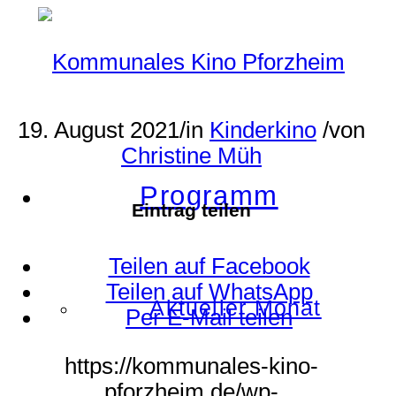
19. August 2021
/
in
Kinderkino
/
von
Christine Müh
Programm
Eintrag teilen
Teilen auf Facebook
Teilen auf WhatsApp
Aktueller Monat
Per E-Mail teilen
https://kommunales-kino-
pforzheim.de/wp-