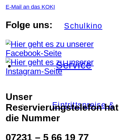
E-Mail an das KOKI
Folge uns:
Schulkino
Service
Unser
Eintrittspreise &
Reservierungstelefon hat
die Nummer
07231 – 5 66 19 77