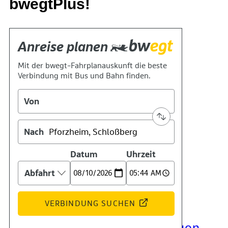
bwegtPlus!
Kontakt
Kino
Das Team