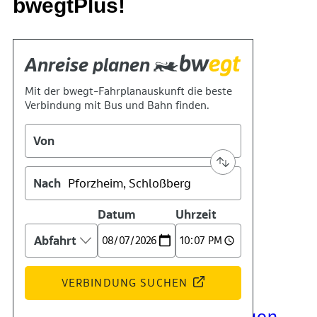
bwegtPlus!
Kontakt
Kino
Das Team