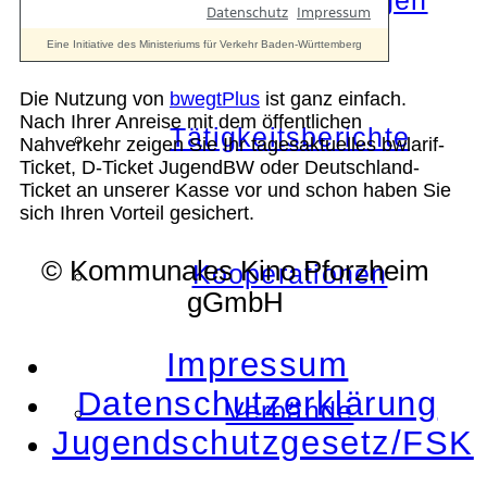
Die Auszeichnungen
Die Nutzung von
bwegtPlus
ist ganz einfach.
Nach Ihrer Anreise mit dem öffentlichen
Tätigkeitsberichte
Nahverkehr zeigen Sie Ihr tagesaktuelles bwlarif-
Ticket, D-Ticket JugendBW oder Deutschland-
Ticket an unserer Kasse vor und schon haben Sie
sich Ihren Vorteil gesichert.
© Kommunales Kino Pforzheim
Kooperationen
gGmbH
Impressum
Datenschutzerklärung
Verbände
Jugendschutzgesetz/FSK