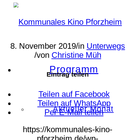
8. November 2019
/
in
Unterwegs
/
von
Christine Müh
Programm
Eintrag teilen
Teilen auf Facebook
Teilen auf WhatsApp
Aktueller Monat
Per E-Mail teilen
https://kommunales-kino-
pforzheim.de/wp-