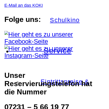
E-Mail an das KOKI
Folge uns:
Schulkino
Service
Unser
Eintrittspreise &
Reservierungstelefon hat
die Nummer
07231 – 5 66 19 77