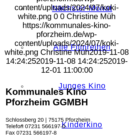
content/uploads/2024/07/koki-
Nächster Monat
white.png
0
0
Christine Müh
https://kommunales-kino-
pforzheim.de/wp-
content/uploads/2024/07/koki-
Alle Filmreihen
white.png
Christine Müh
2019-11-08
14:24:25
2019-11-08 14:24:25
2019-
12-01 11:00:00
Junges Kino
Kommunales Kino
Pforzheim GGMBH
Schlossberg 20 | 75175 Pforzheim
Kinderkino
Telefon 07231 566197-0
Fax 07231 566197-8