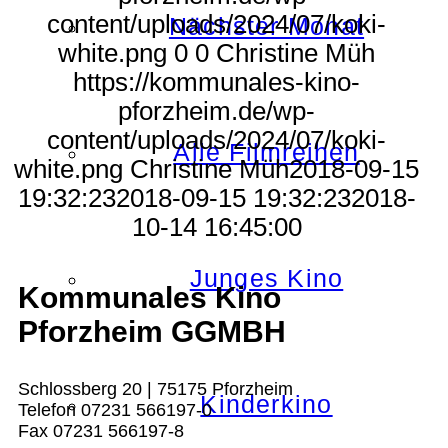
content/uploads/2024/07/koki-
Nächster Monat
white.png
0
0
Christine Müh
https://kommunales-kino-
pforzheim.de/wp-
content/uploads/2024/07/koki-
Alle Filmreihen
white.png
Christine Müh
2018-09-15
19:32:23
2018-09-15 19:32:23
2018-
10-14 16:45:00
Junges Kino
Kommunales Kino
Pforzheim GGMBH
Schlossberg 20 | 75175 Pforzheim
Kinderkino
Telefon 07231 566197-0
Fax 07231 566197-8