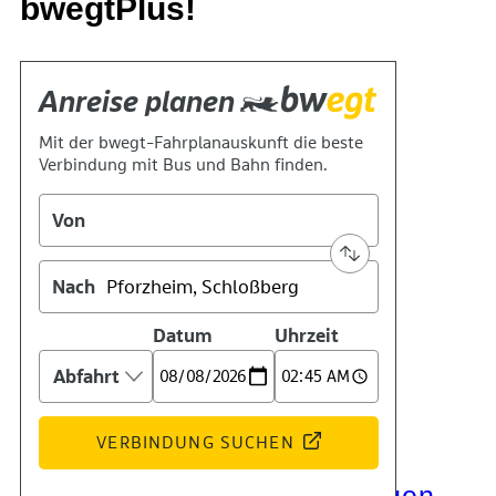
bwegtPlus!
Kontakt
Kino
Das Team