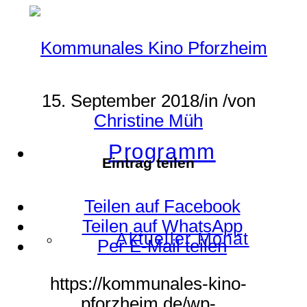
15. September 2018
/
in
/
von
Christine Müh
Programm
Eintrag teilen
Teilen auf Facebook
Teilen auf WhatsApp
Aktueller Monat
Per E-Mail teilen
https://kommunales-kino-
pforzheim.de/wp-