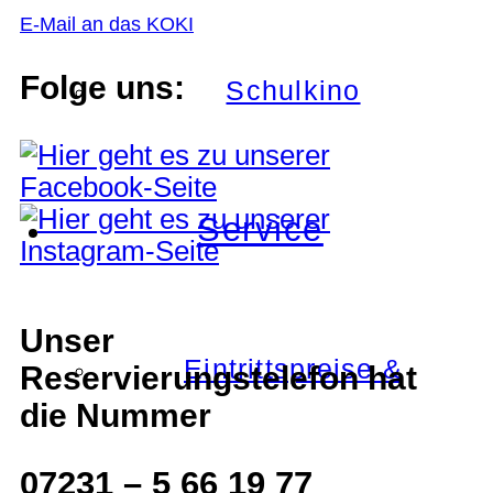
E-Mail an das KOKI
Folge uns:
Schulkino
Service
Unser
Eintrittspreise &
Reservierungstelefon hat
die Nummer
07231 – 5 66 19 77