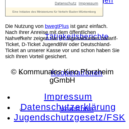
Die Auszeichnungen
Die Nutzung von
bwegtPlus
ist ganz einfach.
Nach Ihrer Anreise mit dem öffentlichen
Tätigkeitsberichte
Nahverkehr zeigen Sie Ihr tagesaktuelles bwlarif-
Ticket, D-Ticket JugendBW oder Deutschland-
Ticket an unserer Kasse vor und schon haben Sie
sich Ihren Vorteil gesichert.
© Kommunales Kino Pforzheim
Kooperationen
gGmbH
Impressum
Datenschutzerklärung
Verbände
Jugendschutzgesetz/FSK