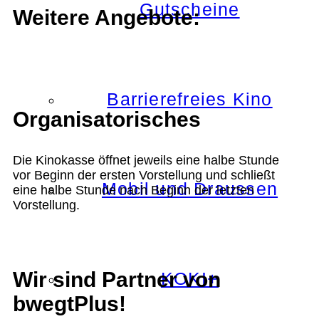
Gutscheine
Weitere Angebote:
Barrierefreies Kino
Organisatorisches
Die Kinokasse öffnet jeweils eine halbe Stunde
vor Beginn der ersten Vorstellung und schließt
Mobil und Draussen
eine halbe Stunde nach Beginn der letzten
Vorstellung.
Wir sind Partner von
KOKI+
bwegtPlus!