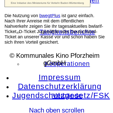
Die Auszeichnungen
Die Nutzung von
bwegtPlus
ist ganz einfach.
Nach Ihrer Anreise mit dem öffentlichen
Nahverkehr zeigen Sie Ihr tagesaktuelles bwlarif-
Tätigkeitsberichte
Ticket, D-Ticket JugendBW oder Deutschland-
Ticket an unserer Kasse vor und schon haben Sie
sich Ihren Vorteil gesichert.
© Kommunales Kino Pforzheim
gGmbH
Kooperationen
Impressum
Datenschutzerklärung
Jugendschutzgesetz/FSK
Verbände
Nach oben scrollen