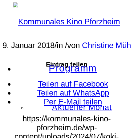
9. Januar 2018
/
in
/
von
Christine Müh
Eintrag teilen
Programm
Teilen auf Facebook
Teilen auf WhatsApp
Per E-Mail teilen
Aktueller Monat
https://kommunales-kino-
pforzheim.de/wp-
content/uploads/2024/07/koki-