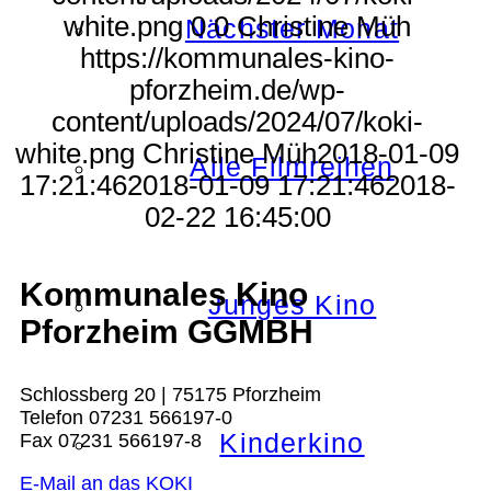
white.png
0
0
Christine Müh
Nächster Monat
https://kommunales-kino-
pforzheim.de/wp-
content/uploads/2024/07/koki-
white.png
Christine Müh
2018-01-09
Alle Filmreihen
17:21:46
2018-01-09 17:21:46
2018-
02-22 16:45:00
Kommunales Kino
Junges Kino
Pforzheim GGMBH
Schlossberg 20 | 75175 Pforzheim
Telefon 07231 566197-0
Kinderkino
Fax 07231 566197-8
E-Mail an das KOKI