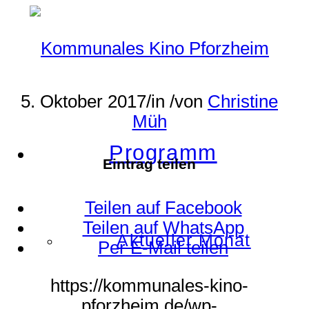
5. Oktober 2017
/
in
/
von
Christine
Müh
Programm
Eintrag teilen
Teilen auf Facebook
Teilen auf WhatsApp
Aktueller Monat
Per E-Mail teilen
https://kommunales-kino-
pforzheim.de/wp-