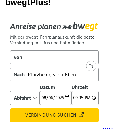
bwegtPlus!
Kontakt
Kino
Das Team