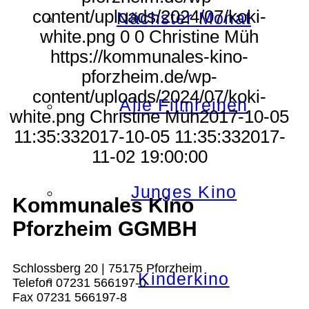
content/uploads/2024/07/koki-
Nächster Monat
white.png
0
0
Christine Müh
https://kommunales-kino-
pforzheim.de/wp-
content/uploads/2024/07/koki-
Alle Filmreihen
white.png
Christine Müh
2017-10-05
11:35:33
2017-10-05 11:35:33
2017-
11-02 19:00:00
Junges Kino
Kommunales Kino
Pforzheim GGMBH
Schlossberg 20 | 75175 Pforzheim
Kinderkino
Telefon 07231 566197-0
Fax 07231 566197-8