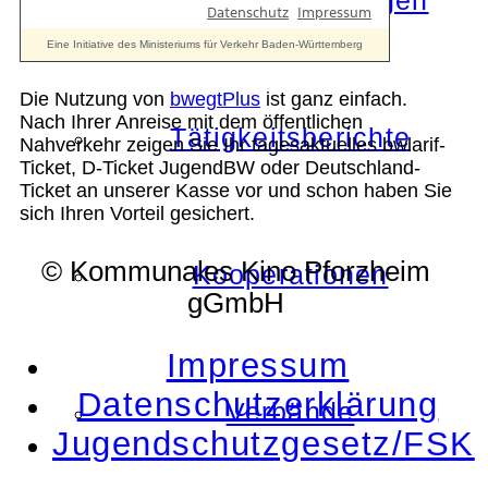
Die Auszeichnungen
Die Nutzung von
bwegtPlus
ist ganz einfach.
Nach Ihrer Anreise mit dem öffentlichen
Tätigkeitsberichte
Nahverkehr zeigen Sie Ihr tagesaktuelles bwlarif-
Ticket, D-Ticket JugendBW oder Deutschland-
Ticket an unserer Kasse vor und schon haben Sie
sich Ihren Vorteil gesichert.
© Kommunales Kino Pforzheim
Kooperationen
gGmbH
Impressum
Datenschutzerklärung
Verbände
Jugendschutzgesetz/FSK