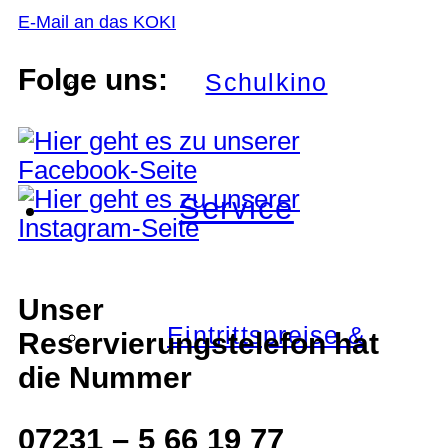
E-Mail an das KOKI
Folge uns:
Schulkino
Service
Unser
Eintrittspreise &
Reservierungstelefon hat
die Nummer
07231 – 5 66 19 77