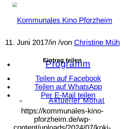
11. Juni 2017
/
in
/
von
Christine Müh
Eintrag teilen
Programm
Teilen auf Facebook
Teilen auf WhatsApp
Per E-Mail teilen
Aktueller Monat
https://kommunales-kino-
pforzheim.de/wp-
content/uploads/2024/07/koki-