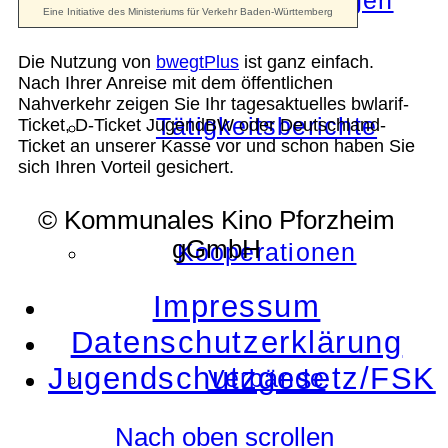
Die Auszeichnungen
Die Nutzung von
bwegtPlus
ist ganz einfach.
Nach Ihrer Anreise mit dem öffentlichen
Nahverkehr zeigen Sie Ihr tagesaktuelles bwlarif-
Tätigkeitsberichte
Ticket, D-Ticket JugendBW oder Deutschland-
Ticket an unserer Kasse vor und schon haben Sie
sich Ihren Vorteil gesichert.
© Kommunales Kino Pforzheim
gGmbH
Kooperationen
Impressum
Datenschutzerklärung
Jugendschutzgesetz/FSK
Verbände
Nach oben scrollen