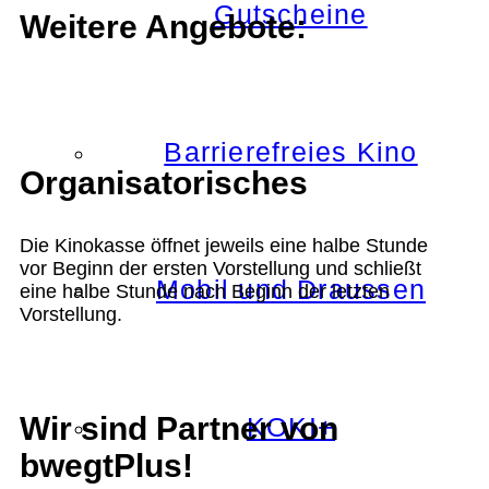
Gutscheine
Weitere Angebote:
Barrierefreies Kino
Organisatorisches
Die Kinokasse öffnet jeweils eine halbe Stunde
vor Beginn der ersten Vorstellung und schließt
Mobil und Draussen
eine halbe Stunde nach Beginn der letzten
Vorstellung.
Wir sind Partner von
KOKI+
bwegtPlus!