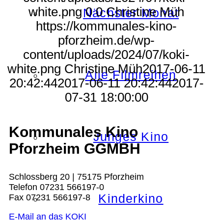
white.png
0
0
Christine Müh
Nächster Monat
https://kommunales-kino-
pforzheim.de/wp-
content/uploads/2024/07/koki-
white.png
Christine Müh
2017-06-11
Alle Filmreihen
20:42:44
2017-06-11 20:42:44
2017-
07-31 18:00:00
Kommunales Kino
Junges Kino
Pforzheim GGMBH
Schlossberg 20 | 75175 Pforzheim
Telefon 07231 566197-0
Kinderkino
Fax 07231 566197-8
E-Mail an das KOKI