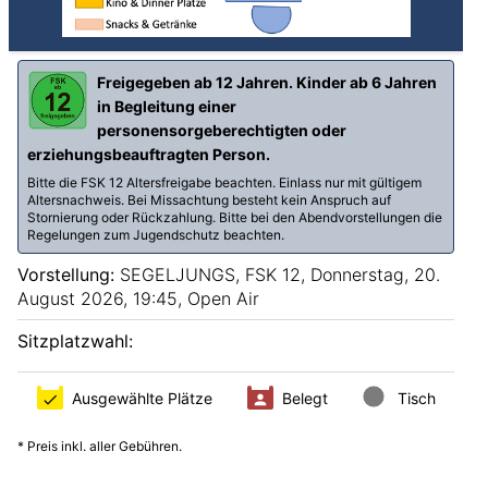
Nächster Monat
Alle Filmreihen
Junges Kino
Kinderkino