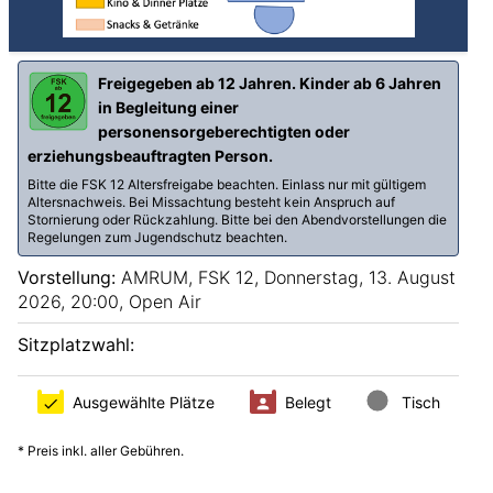
Nächster Monat
Alle Filmreihen
Junges Kino
Kinderkino