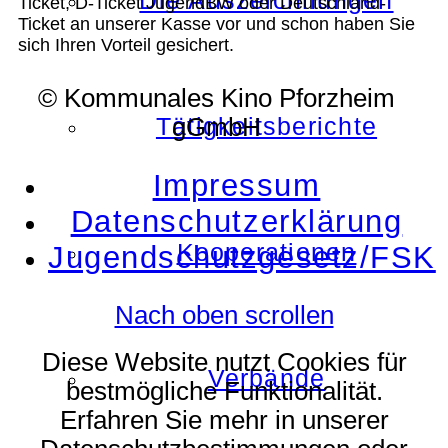
Die Auszeichnungen
Ticket, D-Ticket JugendBW oder Deutschland-
Ticket an unserer Kasse vor und schon haben Sie
sich Ihren Vorteil gesichert.
© Kommunales Kino Pforzheim
Tätigkeitsberichte
gGmbH
Impressum
Datenschutzerklärung
Kooperationen
Jugendschutzgesetz/FSK
Nach oben scrollen
Diese Website nutzt Cookies für
Verbände
bestmögliche Funktionalität.
Erfahren Sie mehr in unserer