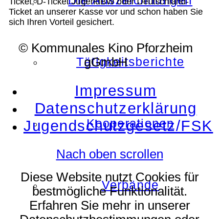
Die Auszeichnungen
Ticket, D-Ticket JugendBW oder Deutschland-
Ticket an unserer Kasse vor und schon haben Sie
sich Ihren Vorteil gesichert.
© Kommunales Kino Pforzheim
Tätigkeitsberichte
gGmbH
Impressum
Datenschutzerklärung
Kooperationen
Jugendschutzgesetz/FSK
Nach oben scrollen
Diese Website nutzt Cookies für
Verbände
bestmögliche Funktionalität.
Erfahren Sie mehr in unserer