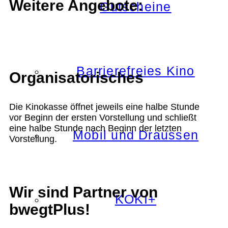
Weitere Angebote:
Gutscheine
Barrierefreies Kino
Organisatorisches
Die Kinokasse öffnet jeweils eine halbe Stunde
vor Beginn der ersten Vorstellung und schließt
eine halbe Stunde nach Beginn der letzten
Mobil und Draussen
Vorstellung.
Wir sind Partner von
KOKI+
bwegtPlus!