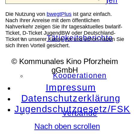
Die Auszeichnungen
Die Nutzung von
bwegtPlus
ist ganz einfach.
Nach Ihrer Anreise mit dem öffentlichen
Nahverkehr zeigen Sie Ihr tagesaktuelles bwlarif-
Ticket, D-Ticket JugendBW oder Deutschland-
Tätigkeitsberichte
Ticket an unserer Kasse vor und schon haben Sie
sich Ihren Vorteil gesichert.
© Kommunales Kino Pforzheim
gGmbH
Kooperationen
Impressum
Datenschutzerklärung
Jugendschutzgesetz/FSK
Verbände
Nach oben scrollen