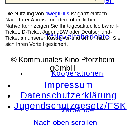
Die Auszeichnungen
Die Nutzung von
bwegtPlus
ist ganz einfach.
Nach Ihrer Anreise mit dem öffentlichen
Nahverkehr zeigen Sie Ihr tagesaktuelles bwlarif-
Ticket, D-Ticket JugendBW oder Deutschland-
Tätigkeitsberichte
Ticket an unserer Kasse vor und schon haben Sie
sich Ihren Vorteil gesichert.
© Kommunales Kino Pforzheim
gGmbH
Kooperationen
Impressum
Datenschutzerklärung
Jugendschutzgesetz/FSK
Verbände
Nach oben scrollen