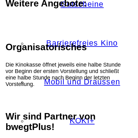
Weitere Angebote:
Gutscheine
Barrierefreies Kino
Organisatorisches
Die Kinokasse öffnet jeweils eine halbe Stunde
vor Beginn der ersten Vorstellung und schließt
eine halbe Stunde nach Beginn der letzten
Mobil und Draussen
Vorstellung.
Wir sind Partner von
KOKI+
bwegtPlus!