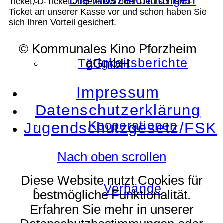
Die Auszeichnungen
Ticket, D-Ticket JugendBW oder Deutschland-
Ticket an unserer Kasse vor und schon haben Sie
sich Ihren Vorteil gesichert.
© Kommunales Kino Pforzheim
Tätigkeitsberichte
gGmbH
Impressum
Datenschutzerklärung
Kooperationen
Jugendschutzgesetz/FSK
Nach oben scrollen
Diese Website nutzt Cookies für
Verbände
bestmögliche Funktionalität.
Erfahren Sie mehr in unserer