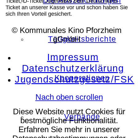
Die Auszeichnungen
Ticket, D-Ticket JugendBW oder Deutschland-
Ticket an unserer Kasse vor und schon haben Sie
sich Ihren Vorteil gesichert.
© Kommunales Kino Pforzheim
Tätigkeitsberichte
gGmbH
Impressum
Datenschutzerklärung
Kooperationen
Jugendschutzgesetz/FSK
Nach oben scrollen
Diese Website nutzt Cookies für
Verbände
bestmögliche Funktionalität.
Erfahren Sie mehr in unserer