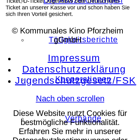
Die Auszeichnungen
Ticket, D-Ticket JugendBW oder Deutschland-
Ticket an unserer Kasse vor und schon haben Sie
sich Ihren Vorteil gesichert.
© Kommunales Kino Pforzheim
Tätigkeitsberichte
gGmbH
Impressum
Datenschutzerklärung
Kooperationen
Jugendschutzgesetz/FSK
Nach oben scrollen
Diese Website nutzt Cookies für
Verbände
bestmögliche Funktionalität.
Erfahren Sie mehr in unserer