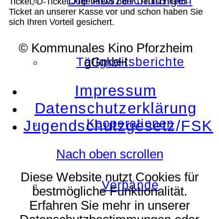
Die Auszeichnungen
Ticket, D-Ticket JugendBW oder Deutschland-
Ticket an unserer Kasse vor und schon haben Sie
sich Ihren Vorteil gesichert.
© Kommunales Kino Pforzheim
Tätigkeitsberichte
gGmbH
Impressum
Datenschutzerklärung
Kooperationen
Jugendschutzgesetz/FSK
Nach oben scrollen
Diese Website nutzt Cookies für
Verbände
bestmögliche Funktionalität.
Erfahren Sie mehr in unserer