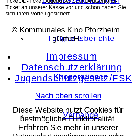
Die Auszeichnungen
Ticket, D-Ticket JugendBW oder Deutschland-
Ticket an unserer Kasse vor und schon haben Sie
sich Ihren Vorteil gesichert.
© Kommunales Kino Pforzheim
Tätigkeitsberichte
gGmbH
Impressum
Datenschutzerklärung
Kooperationen
Jugendschutzgesetz/FSK
Nach oben scrollen
Diese Website nutzt Cookies für
Verbände
bestmögliche Funktionalität.
Erfahren Sie mehr in unserer