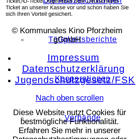
Die Auszeichnungen
Ticket, D-Ticket JugendBW oder Deutschland-
Ticket an unserer Kasse vor und schon haben Sie
sich Ihren Vorteil gesichert.
© Kommunales Kino Pforzheim
Tätigkeitsberichte
gGmbH
Impressum
Datenschutzerklärung
Kooperationen
Jugendschutzgesetz/FSK
Nach oben scrollen
Diese Website nutzt Cookies für
Verbände
bestmögliche Funktionalität.
Erfahren Sie mehr in unserer