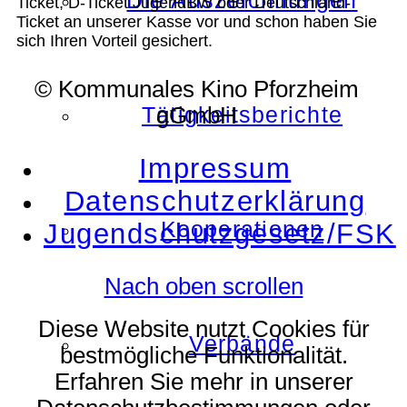
Die Auszeichnungen
Ticket, D-Ticket JugendBW oder Deutschland-
Ticket an unserer Kasse vor und schon haben Sie
sich Ihren Vorteil gesichert.
© Kommunales Kino Pforzheim
Tätigkeitsberichte
gGmbH
Impressum
Datenschutzerklärung
Kooperationen
Jugendschutzgesetz/FSK
Nach oben scrollen
Diese Website nutzt Cookies für
Verbände
bestmögliche Funktionalität.
Erfahren Sie mehr in unserer