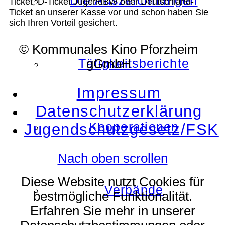
Die Auszeichnungen
Ticket, D-Ticket JugendBW oder Deutschland-
Ticket an unserer Kasse vor und schon haben Sie
sich Ihren Vorteil gesichert.
© Kommunales Kino Pforzheim
Tätigkeitsberichte
gGmbH
Impressum
Datenschutzerklärung
Kooperationen
Jugendschutzgesetz/FSK
Nach oben scrollen
Diese Website nutzt Cookies für
Verbände
bestmögliche Funktionalität.
Erfahren Sie mehr in unserer