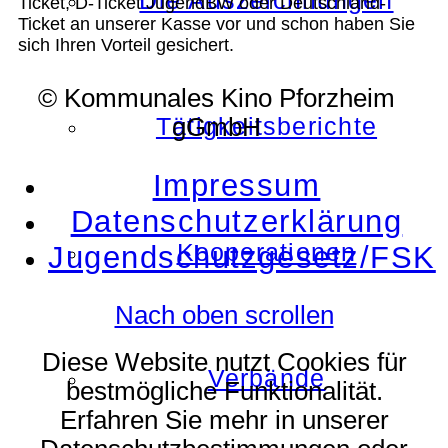
Die Auszeichnungen
Ticket, D-Ticket JugendBW oder Deutschland-
Ticket an unserer Kasse vor und schon haben Sie
sich Ihren Vorteil gesichert.
© Kommunales Kino Pforzheim
Tätigkeitsberichte
gGmbH
Impressum
Datenschutzerklärung
Kooperationen
Jugendschutzgesetz/FSK
Nach oben scrollen
Diese Website nutzt Cookies für
Verbände
bestmögliche Funktionalität.
Erfahren Sie mehr in unserer