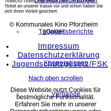
Die Auszeichnungen
Ticket, D-Ticket JugendBW oder Deutschland-
Ticket an unserer Kasse vor und schon haben Sie
sich Ihren Vorteil gesichert.
© Kommunales Kino Pforzheim
Tätigkeitsberichte
gGmbH
Impressum
Datenschutzerklärung
Kooperationen
Jugendschutzgesetz/FSK
Nach oben scrollen
Diese Website nutzt Cookies für
Verbände
bestmögliche Funktionalität.
Erfahren Sie mehr in unserer