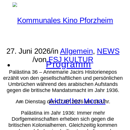
27. Juni 2026
/
in
Allgemein
,
NEWS
/
von
FSJ KULTUR
Programm
Palästina 36 – Annemarie Jacirs Historienepos
erzählt von den gesellschaftlichen und persönlichen
Umbrüchen während des arabischen Aufstands
gegen die britische Mandatsmacht im Jahr 1936.
Aktueller Monat
Am Dienstag den 07.07.2026 um 18 Uhr.
Palästina im Jahr 1936: Immer mehr
Dorfgemeinschaften erheben sich gegen die
britischen Kolonialherren. Gleichzeitig kommen