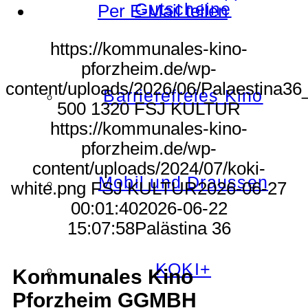
Gutscheine
Per E-Mail teilen
https://kommunales-kino-
pforzheim.de/wp-
content/uploads/2026/06/Palaestina3
Barrierefreies Kino
500
1320
FSJ KULTUR
https://kommunales-kino-
pforzheim.de/wp-
content/uploads/2024/07/koki-
Mobil und Draussen
white.png
FSJ KULTUR
2026-06-27
00:01:40
2026-06-22
15:07:58
Palästina 36
KOKI+
Kommunales Kino
Pforzheim GGMBH