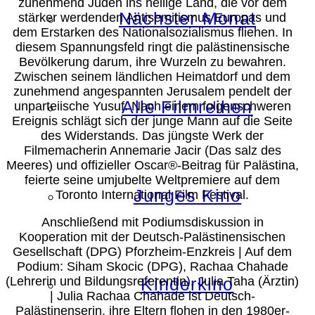
zunehmend Juden ins heilige Land, die vor dem
Nächster Monat
stärker werdenden Antisemitismus Europas und
dem Erstarken des Nationalsozialismus fliehen. In
diesem Spannungsfeld ringt die palästinensische
Bevölkerung darum, ihre Wurzeln zu bewahren.
Zwischen seinem ländlichen Heimatdorf und dem
zunehmend angespannten Jerusalem pendelt der
Alle Filmreihen
unparteiische Yusuf. Nach einem folgenschweren
Ereignis schlägt sich der junge Mann auf die Seite
des Widerstands. Das jüngste Werk der
Filmemacherin Annemarie Jacir (Das salz des
Meeres) und offizieller Oscar®-Beitrag für Palästina,
feierte seine umjubelte Weltpremiere auf dem
Junges Kino
Toronto International Film Festival.
Anschließend mit Podiumsdiskussion in
Kooperation mit der Deutsch-Palästinensischen
Gesellschaft (DPG) Pforzheim-Enzkreis | Auf dem
Podium: Siham Skocic (DPG), Rachaa Chahade
(Lehrerin und Bildungsreferentin), Julia Taha (Ärztin)
Kinderkino
| Julia Rachaa Chahade ist Deutsch-
Palästinenserin, ihre Eltern flohen in den 1980er-