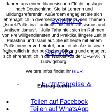
Jahren aus einem libanesischen Flüchtlingslager
nach Deutschland. Sie ist Lehrerin und
Bildungsreferentin. Außerdem engagiert sie sich
ehrenamtlich in diversen Projekten zu den Themen
Schulkino
„Israel-Palästina“, antimuslimischer Rassismus und
Antisemitismus“. | Julia Taha hielt sich im Rahmen
von Freiwilligendiensten und Praktika längere Zeit in
Palästina und Israel auf. Sie ist heute mit einem
Palästinenser verheiratet, arbeitet als Ärztin sowie
Service
freiberuflich in der politischen Bildung und engagiert
sich ehrenamtlich in der Nahost-AG der DFG-VK in
Ludwigsburg.
Weitere Infos findet ihr
HIER
Eintrittspreise &
Eintrag teilen
Teilen auf Facebook
Teilen auf WhatsApp