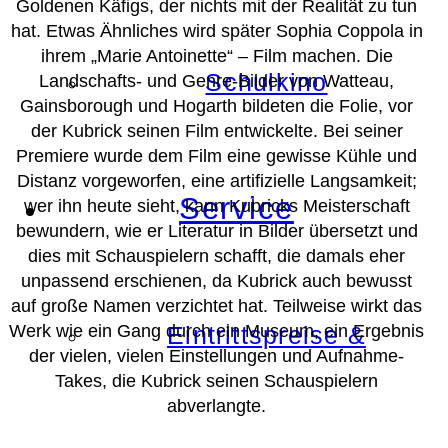
Goldenen Käfigs, der nichts mit der Realität zu tun
hat. Etwas Ähnliches wird später Sophia Coppola in
ihrem „Marie Antoinette“ – Film machen. Die
Schulkino
Landschafts- und Genre-Bilder von Watteau,
Gainsborough und Hogarth bildeten die Folie, vor
der Kubrick seinen Film entwickelte. Bei seiner
Premiere wurde dem Film eine gewisse Kühle und
Distanz vorgeworfen, eine artifizielle Langsamkeit;
Service
wer ihn heute sieht, kann Kubricks Meisterschaft
bewundern, wie er Literatur in Bilder übersetzt und
dies mit Schauspielern schafft, die damals eher
unpassend erschienen, da Kubrick auch bewusst
auf große Namen verzichtet hat. Teilweise wirkt das
Werk wie ein Gang durch ein Museum, ein Ergebnis
Eintrittspreise &
der vielen, vielen Einstellungen und Aufnahme-
Takes, die Kubrick seinen Schauspielern
abverlangte.