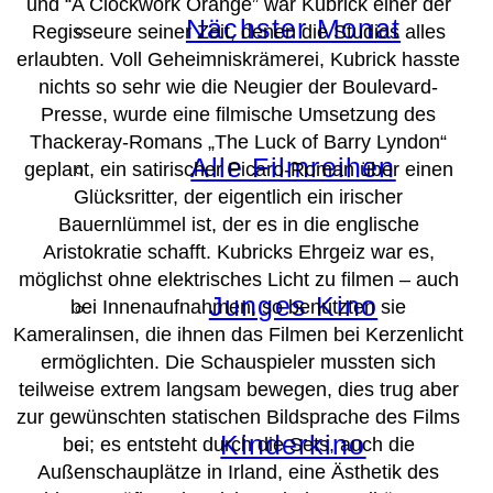
und “A Clockwork Orange” war Kubrick einer der
Nächster Monat
Regisseure seiner Zeit, denen die Studios alles
erlaubten. Voll Geheimniskrämerei, Kubrick hasste
nichts so sehr wie die Neugier der Boulevard-
Presse, wurde eine filmische Umsetzung des
Thackeray-Romans „The Luck of Barry Lyndon“
Alle Filmreihen
geplant, ein satirischer Picaro-Roman über einen
Glücksritter, der eigentlich ein irischer
Bauernlümmel ist, der es in die englische
Aristokratie schafft. Kubricks Ehrgeiz war es,
möglichst ohne elektrisches Licht zu filmen – auch
Junges Kino
bei Innenaufnahmen, so benutzten sie
Kameralinsen, die ihnen das Filmen bei Kerzenlicht
ermöglichten. Die Schauspieler mussten sich
teilweise extrem langsam bewegen, dies trug aber
zur gewünschten statischen Bildsprache des Films
Kinderkino
bei; es entsteht durch die Sets, auch die
Außenschauplätze in Irland, eine Ästhetik des