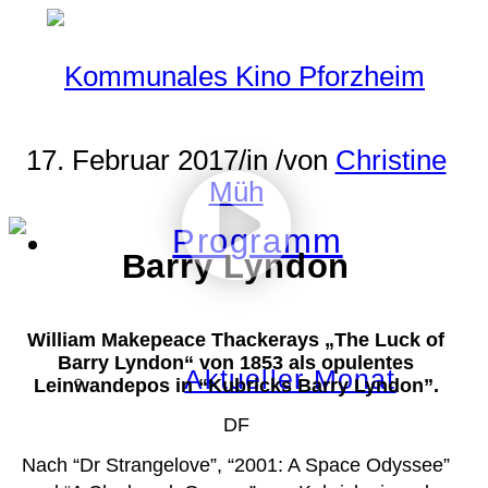
17. Februar 2017
/
in
/
von
Christine
Müh
Programm
Barry Lyndon
William Makepeace Thackerays „The Luck of
Barry Lyndon“ von 1853 als opulentes
Aktueller Monat
Leinwandepos in “Kubricks Barry Lyndon”.
DF
Nach “Dr Strangelove”, “2001: A Space Odyssee”