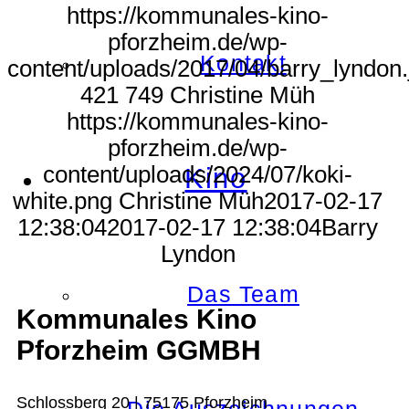
https://kommunales-kino-
pforzheim.de/wp-
Kontakt
content/uploads/2017/04/barry_lyndon.
421
749
Christine Müh
https://kommunales-kino-
pforzheim.de/wp-
content/uploads/2024/07/koki-
Kino
white.png
Christine Müh
2017-02-17
12:38:04
2017-02-17 12:38:04
Barry
Lyndon
Das Team
Kommunales Kino
Pforzheim GGMBH
Schlossberg 20 | 75175 Pforzheim