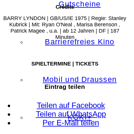
Gutscheine
Credits
BARRY LYNDON | GB/US/IE 1975 | Regie: Stanley
Kubrick | Mit: Ryan O'Neal , Marisa Berenson ,
Patrick Magee , u.a. | ab 12 Jahren | DF | 187
Minuten
Barrierefreies Kino
SPIELTERMINE | TICKETS
Mobil und Draussen
Eintrag teilen
Teilen auf Facebook
Teilen auf WhatsApp
KOKI+
Per E-Mail teilen