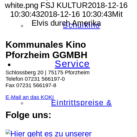
white.png
FSJ KULTUR
2018-12-16
10:30:43
2018-12-16 10:30:43
Mit
Elvis durch Amerika
Schulkino
Kommunales Kino
Pforzheim GGMBH
Service
Schlossberg 20 | 75175 Pforzheim
Telefon 07231 566197-0
Fax 07231 566197-8
E-Mail an das KOKI
Eintrittspreise &
Folge uns: