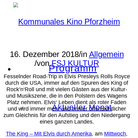
16. Dezember 2018
/
in
Allgemein
/
von
FSJ KULTUR
Programm
Fesselnder Road-Trip in Elvis Presleys Rolls Royce
durch die USA, immer auf den Spuren des King of
Rock’n‘Roll und mit vielen Gästen aus der Kultur-
und Musikszene, die in den Polstern des Wagens
Platz nehmen. Elvis‘ Leben dient als roter Faden
Aktueller Monat
und wird immer mehr und immer offensichtlicher
zum Gleichnis für den Aufstieg und den Niedergang
eines ganzen Landes.
The King – Mit Elvis durch Amerika,
am
Mittwoch,