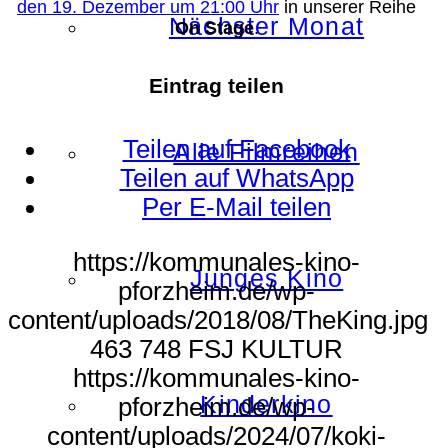
den 19. Dezember um 21:00 Uhr
in unserer Reihe
Nächster Monat
On Stage
.
Eintrag teilen
Teilen auf Facebook
Alle Filmreihen
Teilen auf WhatsApp
Per E-Mail teilen
https://kommunales-kino-
Junges Kino
pforzheim.de/wp-
content/uploads/2018/08/TheKing.jpg
463
748
FSJ KULTUR
https://kommunales-kino-
Kinderkino
pforzheim.de/wp-
content/uploads/2024/07/koki-