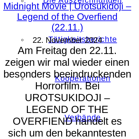
Die Auszeichnungen
Midnight Movie | Urotsukidoji –
Legend of the Overfiend
(22.11.)
Tätigkeitsberichte
22. November 2024
Am Freitag den 22.11.
zeigen wir mal wieder einen
besonders beeindruckenden
Kooperationen
Horrorfilm. Bei
UROTSUKIDOJI –
LEGEND OF THE
Verbände
OVERFIEND handelt es
sich um den bekanntesten