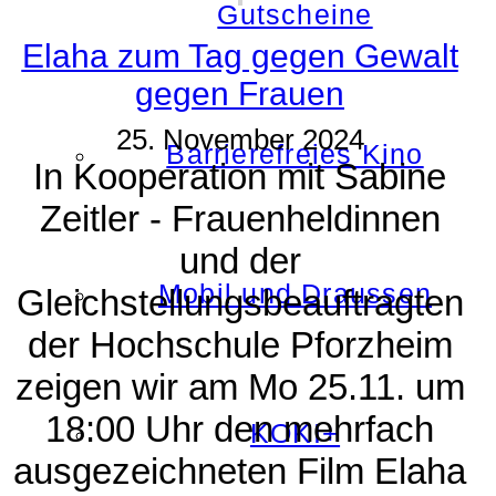
Gutscheine
Elaha zum Tag gegen Gewalt
gegen Frauen
25. November 2024
Barrierefreies Kino
In Kooperation mit Sabine
Zeitler - Frauenheldinnen
und der
Mobil und Draussen
Gleichstellungsbeauftragten
der Hochschule Pforzheim
zeigen wir am Mo 25.11. um
18:00 Uhr den mehrfach
KOKI+
ausgezeichneten Film Elaha