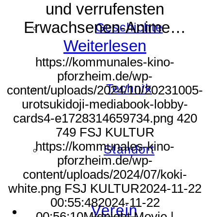
und verrufensten
Erwachsenen-Anime…
Geschichte
Weiterlesen
https://kommunales-kino-
pforzheim.de/wp-
Technik
content/uploads/2024/10/20231005-
urotsukidoji-mediabook-lobby-
cards4-e1728314659734.png
420
749
FSJ KULTUR
https://kommunales-kino-
Standort
pforzheim.de/wp-
content/uploads/2024/07/koki-
white.png
FSJ KULTUR
2024-11-22
00:55:48
2024-11-22
Verein
00:56:10
Midnight Movie |