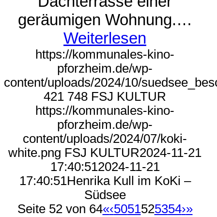
Dachterrasse einer
geräumigen Wohnung.…
Weiterlesen
https://kommunales-kino-
pforzheim.de/wp-
content/uploads/2024/10/suedsee_bes
421
748
FSJ KULTUR
https://kommunales-kino-
pforzheim.de/wp-
content/uploads/2024/07/koki-
white.png
FSJ KULTUR
2024-11-21
17:40:51
2024-11-21
17:40:51
Henrika Kull im KoKi –
Südsee
Seite 52 von 64
«
‹
50
51
52
53
54
›
»