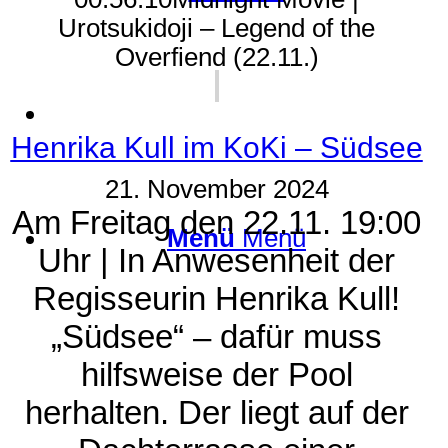
Urotsukidoji – Legend of the
Overfiend (22.11.)
Suche
Henrika Kull im KoKi – Südsee
21. November 2024
Am Freitag den 22.11. 19:00
Menü
Menü
Uhr | In Anwesenheit der
Regisseurin Henrika Kull!
„Südsee“ – dafür muss
hilfsweise der Pool
herhalten. Der liegt auf der