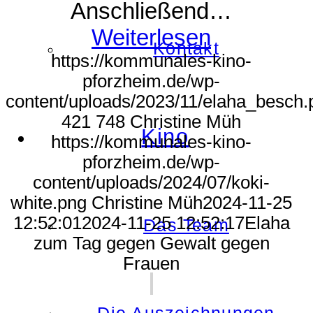
Anschließend…
Weiterlesen
Kontakt
https://kommunales-kino-
pforzheim.de/wp-
content/uploads/2023/11/elaha_besch.
421
748
Christine Müh
Kino
https://kommunales-kino-
pforzheim.de/wp-
content/uploads/2024/07/koki-
white.png
Christine Müh
2024-11-25
12:52:01
2024-11-25 12:52:17
Elaha
Das Team
zum Tag gegen Gewalt gegen
Frauen